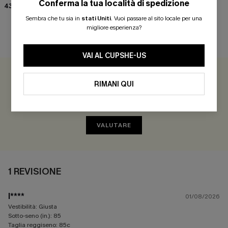
Conferma la tua località di spedizione
43,00 €
50,00 €
40,00 €
Sembra che tu sia in
stati Uniti
.
Vuoi passare al sito locale per una
migliore esperienza?
RECENSIONI DEI CLIENTI
VAI AL CUPSHE-US
5.0
1 REVISIONE
RIMANI QUI
Guadagna più di 30 punti per ogni recensione che lasci!
VALUTARE
1 REVISIONE
l****
01/08/2026
Vestibilità:
Giusta
Sotto-seno (in.):
85
Taglia reggiseno:
85c