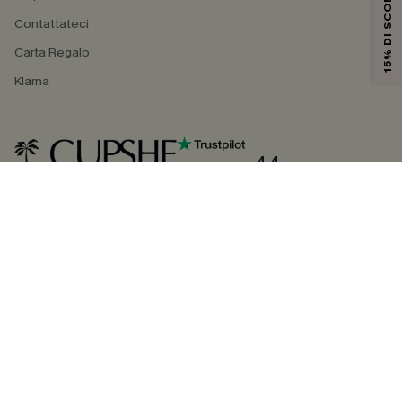
15% DI SCONTO
Contattateci
Carta Regalo
Klarna
4.4
SEGUICI SU
©2026 CUPSHE ITALIA
Informativa sulla privacy
|
Termini e condizioni
Gestione dei cookie