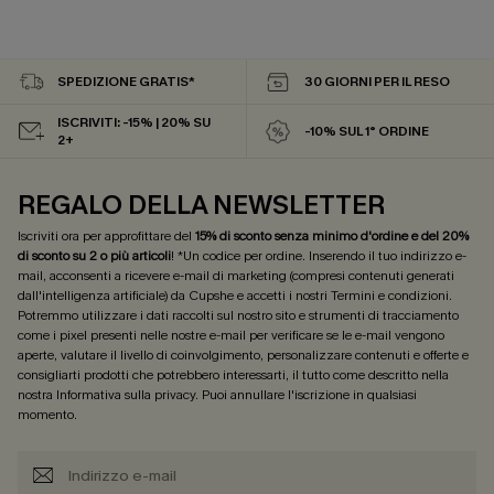
SPEDIZIONE GRATIS*
30 GIORNI PER IL RESO
ISCRIVITI: -15% | 20% SU
-10% SUL 1° ORDINE
2+
REGALO DELLA NEWSLETTER
Iscriviti ora per approfittare del
15% di sconto senza minimo d'ordine e del 20%
di sconto su 2 o più articoli
! *Un codice per ordine. Inserendo il tuo indirizzo e-
mail, acconsenti a ricevere e-mail di marketing (compresi contenuti generati
dall'intelligenza artificiale) da Cupshe e accetti i nostri
Termini e condizioni
.
Potremmo utilizzare i dati raccolti sul nostro sito e strumenti di tracciamento
come i pixel presenti nelle nostre e-mail per verificare se le e-mail vengono
aperte, valutare il livello di coinvolgimento, personalizzare contenuti e offerte e
consigliarti prodotti che potrebbero interessarti, il tutto come descritto nella
nostra
Informativa sulla privacy
. Puoi annullare l'iscrizione in qualsiasi
momento.