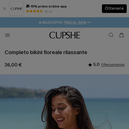
🎁-15% primo ordine app
Ottenere
50 k+
⚡️-15% SUGLI ESSENZIALI DA VACANZA |
ACQUISTA
🔥SALDI ESTIVI:
FINO AL -50%
>>
💌REGALO PER I NUOVI: 20% DI SCONTO*
🚚SPEDIZIONE GRATUITA DA 49€
Completo bikini floreale rilassante
36,00 €
5.0
1 Recensioni