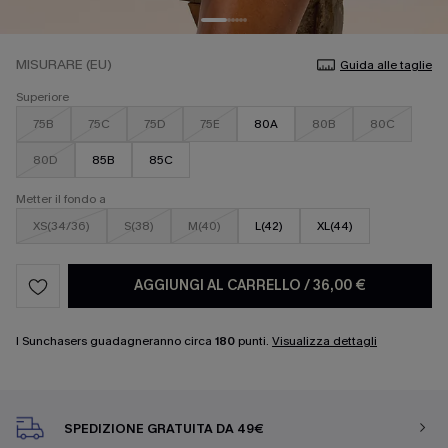
MISURARE (EU)
Guida alle taglie
Superiore
75B
75C
75D
75E
80A
80B
80C
80D
85B
85C
Metter il fondo a
XS(34/36)
S(38)
M(40)
L(42)
XL(44)
AGGIUNGI AL CARRELLO
/
36,00 €
I Sunchasers guadagneranno circa
180
punti.
Visualizza dettagli
SPEDIZIONE GRATUITA DA 49€