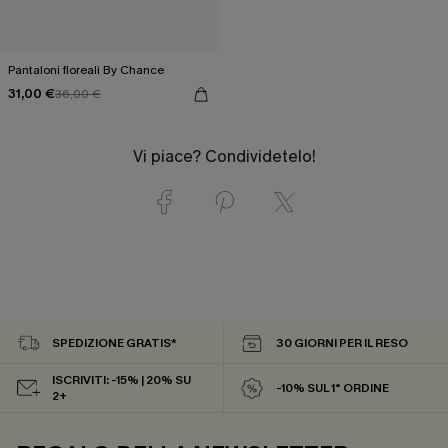
Pantaloni floreali By Chance
31,00 €
36,00 €
Vi piace? Condividetelo!
SPEDIZIONE GRATIS*
30 GIORNI PER IL RESO
ISCRIVITI: -15% | 20% SU
-10% SUL 1° ORDINE
2+