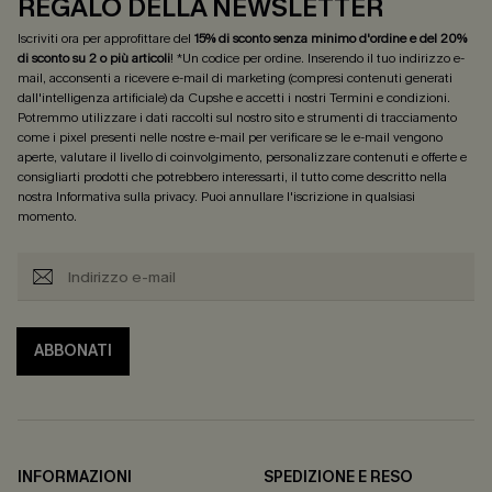
REGALO DELLA NEWSLETTER
Iscriviti ora per approfittare del
15% di sconto senza minimo d'ordine e del 20%
di sconto su 2 o più articoli
! *Un codice per ordine. Inserendo il tuo indirizzo e-
mail, acconsenti a ricevere e-mail di marketing (compresi contenuti generati
dall'intelligenza artificiale) da Cupshe e accetti i nostri
Termini e condizioni
.
Potremmo utilizzare i dati raccolti sul nostro sito e strumenti di tracciamento
come i pixel presenti nelle nostre e-mail per verificare se le e-mail vengono
aperte, valutare il livello di coinvolgimento, personalizzare contenuti e offerte e
consigliarti prodotti che potrebbero interessarti, il tutto come descritto nella
nostra
Informativa sulla privacy
. Puoi annullare l'iscrizione in qualsiasi
momento.
ABBONATI
INFORMAZIONI
SPEDIZIONE E RESO