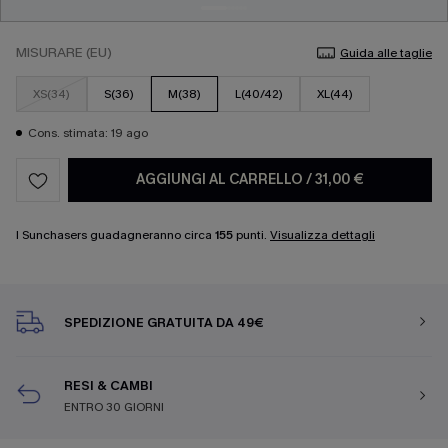
MISURARE (EU)
Guida alle taglie
XS(34)
S(36)
M(38)
L(40/42)
XL(44)
Cons. stimata: 19 ago
AGGIUNGI AL CARRELLO
/
31,00 €
I Sunchasers guadagneranno circa
155
punti.
Visualizza dettagli
SPEDIZIONE GRATUITA DA 49€
RESI & CAMBI
ENTRO 30 GIORNI