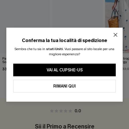
Conferma la tua località di spedizione
Sembra che tu sia in
stati Uniti
.
Vuoi passare al sito locale per una
migliore esperienza?
Pantaloni tropicali Sensitive
Pantaloni decorati Sea Ya
Pantaloni trop
Soul
Start Energy
31,00 €
36,00 €
33,00 €
28,00 €
33,
VAI AL CUPSHE-US
RIMANI QUI
RECENSIONI DEI CLIENTI
0.0
Sii il Primo a Recensire