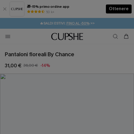
🎁-15% primo ordine app
Ottenere
50 k+
⚡️-15% SUGLI ESSENZIALI DA VACANZA |
ACQUISTA
🔥SALDI ESTIVI:
FINO AL -50%
>>
💌REGALO PER I NUOVI: 20% DI SCONTO*
🚚SPEDIZIONE GRATUITA DA 49€
Pantaloni floreali By Chance
31,00 €
36,00 €
-14%