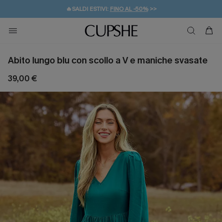
🔥SALDI ESTIVI:
FINO AL -50%
>>
💌REGALO PER I NUOVI: 20% DI SCONTO*
🚚SPEDIZIONE GRATUITA DA 49€
Abito lungo blu con scollo a V e maniche svasate
39,00 €