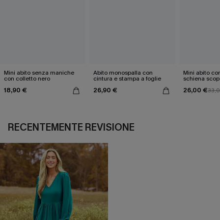
Mini abito senza maniche
Abito monospalla con
Mini abito con
con colletto nero
cintura e stampa a foglie
schiena scop
18,90 €
26,90 €
26,00 €
33,
RECENTEMENTE REVISIONE