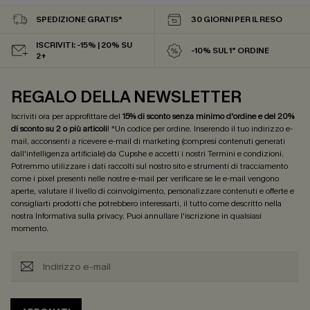
SPEDIZIONE GRATIS*
30 GIORNI PER IL RESO
ISCRIVITI: -15% | 20% SU
-10% SUL 1° ORDINE
2+
REGALO DELLA NEWSLETTER
Iscriviti ora per approfittare del
15% di sconto senza minimo d'ordine e del 20%
di sconto su 2 o più articoli
! *Un codice per ordine. Inserendo il tuo indirizzo e-
mail, acconsenti a ricevere e-mail di marketing (compresi contenuti generati
dall'intelligenza artificiale) da Cupshe e accetti i nostri
Termini e condizioni
.
Potremmo utilizzare i dati raccolti sul nostro sito e strumenti di tracciamento
come i pixel presenti nelle nostre e-mail per verificare se le e-mail vengono
aperte, valutare il livello di coinvolgimento, personalizzare contenuti e offerte e
consigliarti prodotti che potrebbero interessarti, il tutto come descritto nella
nostra
Informativa sulla privacy
. Puoi annullare l'iscrizione in qualsiasi
momento.