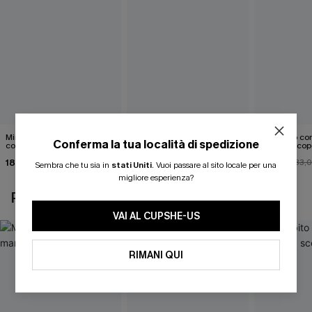
Mini abito senza maniche
Abito monospalla con
Mini abito con
Conferma la tua località di spedizione
con colletto nero
cintura e stampa a foglie
schiena scop
18,90 €
26,90 €
26,00 €
33,
Sembra che tu sia in
stati Uniti
.
Vuoi passare al sito locale per una
migliore esperienza?
POTREBBE INTERESSARTI ANCHE
VAI AL CUPSHE-US
RIMANI QUI