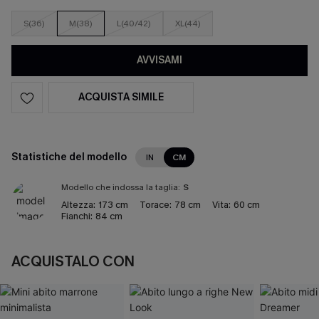
S(36)
M(38)
L(40/42)
XL(44)
AVVISAMI
ACQUISTA SIMILE
Statistiche del modello
IN
CM
Modello che indossa la taglia:
S
Altezza:
173 cm
Torace:
78 cm
Vita:
60 cm
Fianchi:
84 cm
ACQUISTALO CON