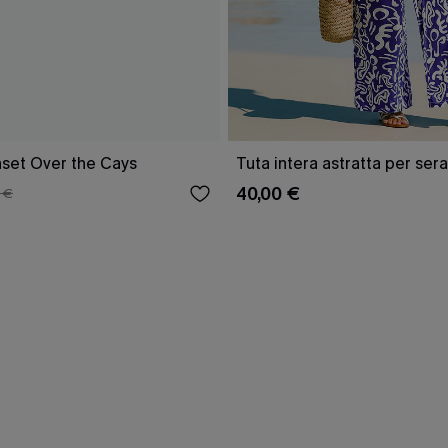
nset Over the Cays
Tuta intera astratta per ser
40,00 €
 €