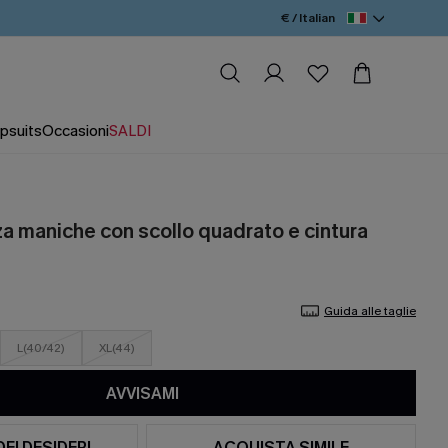
€ / Italian
psuits
Occasioni
SALDI
za maniche con scollo quadrato e cintura
Guida alle taglie
L(40/42)
XL(44)
AVVISAMI
DEI DESIDERI
ACQUISTA SIMILE