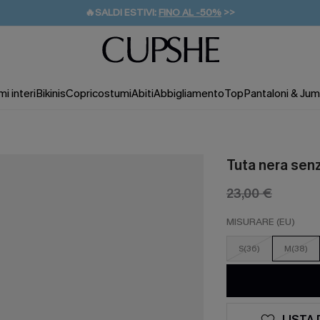
🔥SALDI ESTIVI:
FINO AL -50%
>>
💌REGALO PER I NUOVI: 20% DI SCONTO*
🚚SPEDIZIONE GRATUITA DA 49€
i interi
Bikinis
Copricostumi
Abiti
Abbigliamento
Top
Pantaloni & Jum
Tuta nera sen
23,00 €
MISURARE (EU)
S(36)
M(38)
LISTA 