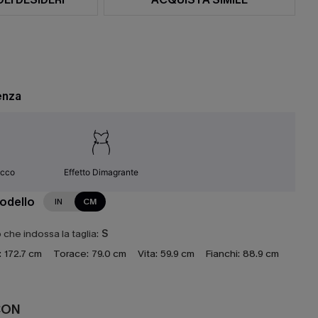
enza
occo
Effetto Dimagrante
modello
IN
CM
che indossa la taglia:
S
:
172.7 cm
Torace:
79.0 cm
Vita:
59.9 cm
Fianchi:
88.9 cm
CON