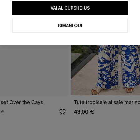
VAI AL CUPSHE-US
RIMANI QUI
nset Over the Cays
Tuta tropicale al sale marin
43,00 €
 €