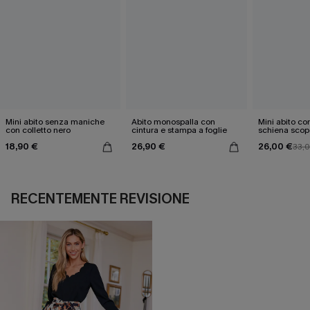
Mini abito senza maniche
Abito monospalla con
Mini abito con
con colletto nero
cintura e stampa a foglie
schiena scop
18,90 €
26,90 €
26,00 €
33,
RECENTEMENTE REVISIONE