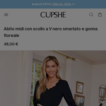
🔥SALDI ESTIVI:
FINO AL -50%
>>
💌REGALO PER I NUOVI: 20% DI SCONTO*
🚚SPEDIZIONE GRATUITA DA 49€
Abito midi con scollo a V nero smerlato e gonna
floreale
48,00 €