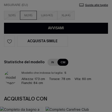
MISURARE (EU)
Guida alle taglie
S(36)
M(38)
L(40/42)
XL(44)
AVVISAMI
ACQUISTA SIMILE
Statistiche del modello
IN
CM
Modello che indossa la taglia:
S
Altezza:
173 cm
Torace:
78 cm
Vita:
60 cm
Fianchi:
84 cm
ACQUISTALO CON