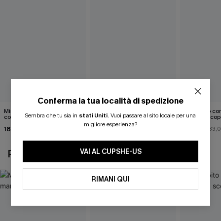
Conferma la tua località di spedizione
Mini abito senza maniche
Abito monospalla con
Mini abito con
Sembra che tu sia in
stati Uniti
.
Vuoi passare al sito locale per una
con colletto nero
cintura e stampa a foglie
schiena scop
migliore esperienza?
18,90 €
26,90 €
26,00 €
33,
VAI AL CUPSHE-US
POTREBBE INTERESSARTI ANCHE
RIMANI QUI