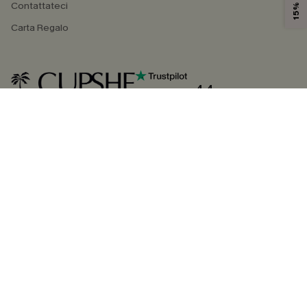
Contattateci
Carta Regalo
4.4
SEGUICI SU
©2026 CUPSHE ITALIA
Informativa sulla privacy
|
Termini e condizioni
Gestione dei cookie