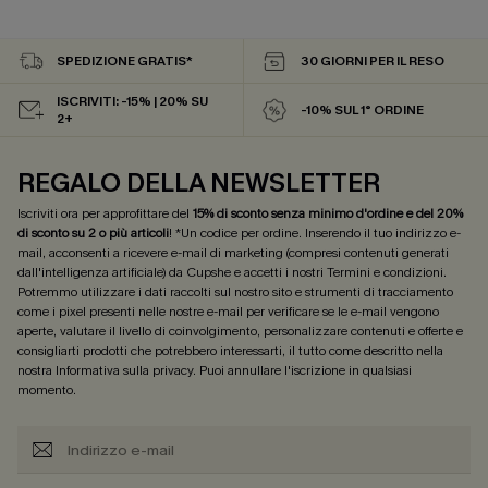
SPEDIZIONE GRATIS*
30 GIORNI PER IL RESO
ISCRIVITI: -15% | 20% SU
-10% SUL 1° ORDINE
2+
REGALO DELLA NEWSLETTER
Iscriviti ora per approfittare del
15% di sconto senza minimo d'ordine e del 20%
di sconto su 2 o più articoli
! *Un codice per ordine. Inserendo il tuo indirizzo e-
mail, acconsenti a ricevere e-mail di marketing (compresi contenuti generati
dall'intelligenza artificiale) da Cupshe e accetti i nostri
Termini e condizioni
.
Potremmo utilizzare i dati raccolti sul nostro sito e strumenti di tracciamento
come i pixel presenti nelle nostre e-mail per verificare se le e-mail vengono
aperte, valutare il livello di coinvolgimento, personalizzare contenuti e offerte e
consigliarti prodotti che potrebbero interessarti, il tutto come descritto nella
nostra
Informativa sulla privacy
. Puoi annullare l'iscrizione in qualsiasi
momento.