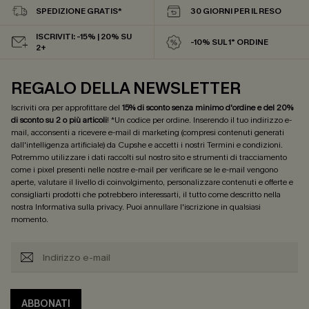
SPEDIZIONE GRATIS*
30 GIORNI PER IL RESO
ISCRIVITI: -15% | 20% SU
-10% SUL 1° ORDINE
2+
REGALO DELLA NEWSLETTER
Iscriviti ora per approfittare del
15% di sconto senza minimo d'ordine e del 20%
di sconto su 2 o più articoli
! *Un codice per ordine. Inserendo il tuo indirizzo e-
mail, acconsenti a ricevere e-mail di marketing (compresi contenuti generati
dall'intelligenza artificiale) da Cupshe e accetti i nostri
Termini e condizioni
.
Potremmo utilizzare i dati raccolti sul nostro sito e strumenti di tracciamento
come i pixel presenti nelle nostre e-mail per verificare se le e-mail vengono
aperte, valutare il livello di coinvolgimento, personalizzare contenuti e offerte e
consigliarti prodotti che potrebbero interessarti, il tutto come descritto nella
nostra
Informativa sulla privacy
. Puoi annullare l'iscrizione in qualsiasi
momento.
ABBONATI