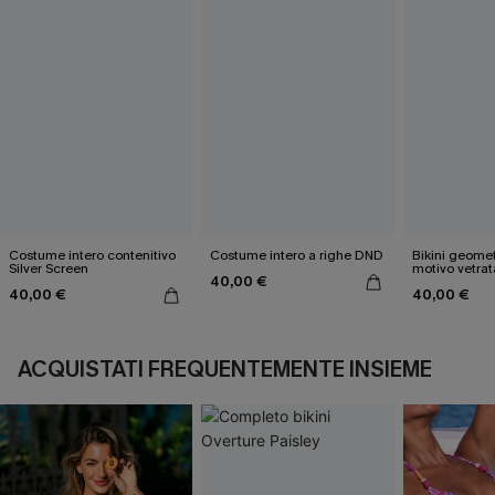
Costume intero contenitivo
Costume intero a righe DND
Bikini geome
Silver Screen
motivo vetrat
40,00 €
40,00 €
40,00 €
ACQUISTATI FREQUENTEMENTE INSIEME