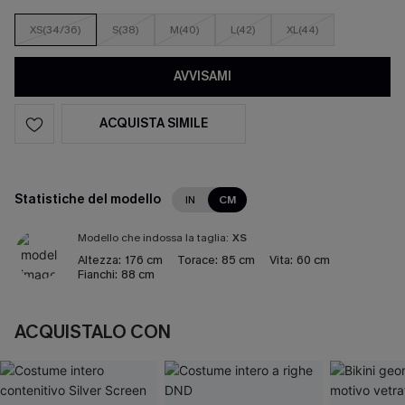
XS(34/36)
S(38)
M(40)
L(42)
XL(44)
AVVISAMI
ACQUISTA SIMILE
Statistiche del modello
IN
CM
Modello che indossa la taglia:
XS
Altezza:
176 cm
Torace:
85 cm
Vita:
60 cm
Fianchi:
88 cm
ACQUISTALO CON