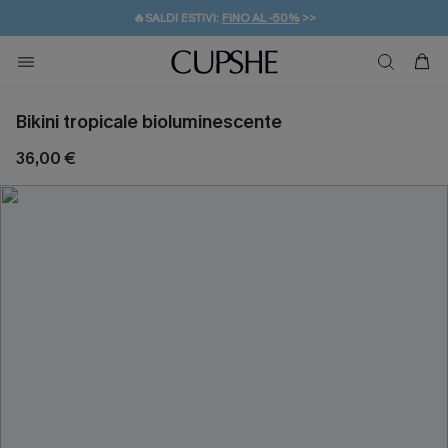
🔥SALDI ESTIVI:
FINO AL -50%
>>
💌REGALO PER I NUOVI: 20% DI SCONTO*
🚚SPEDIZIONE GRATUITA DA 49€
Bikini tropicale bioluminescente
36,00 €