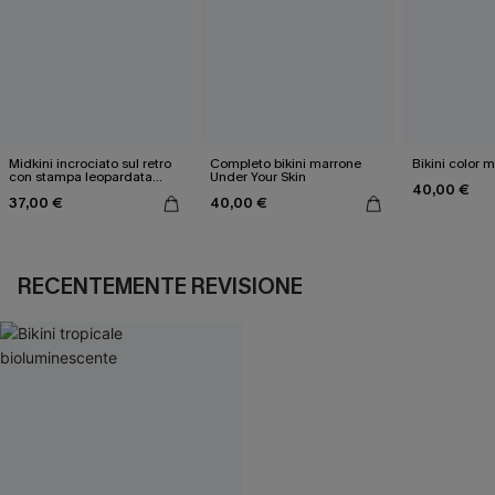
Midkini incrociato sul retro
Completo bikini marrone
Bikini color 
con stampa leopardata
Under Your Skin
40,00 €
classica e set a vita alta
37,00 €
40,00 €
RECENTEMENTE REVISIONE