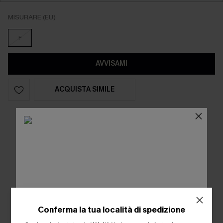
MISURARE (EU)
F
AVVISAMI
ACQUISTA SIMILE
Vi piace? Condividetelo!
Conferma la tua località di spedizione
ISCRIVITI PER OTTENERE