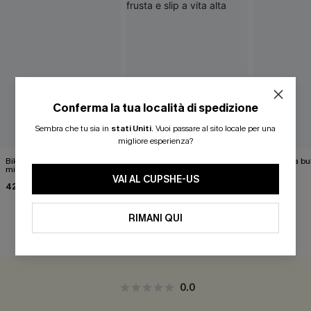
Conferma la tua località di spedizione
Sembra che tu sia in
stati Uniti
.
Vuoi passare al sito locale per una
migliore esperienza?
Bikini con motivo paisley
Completo bikini con stampa
Bikini rosa 
mitologico
tropicale e punto frusta e
39,00 €
slip a vita alta
VAI AL CUPSHE-US
42,00 €
40,00 €
RIMANI QUI
RECENSIONI DEI CLIENTI
0.0