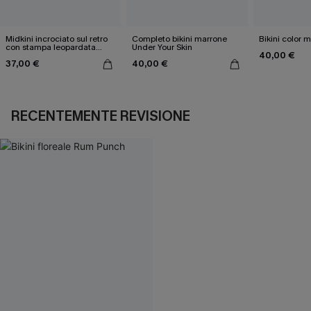
Midkini incrociato sul retro
Completo bikini marrone
Bikini color 
con stampa leopardata
Under Your Skin
40,00 €
classica e set a vita alta
37,00 €
40,00 €
RECENTEMENTE REVISIONE