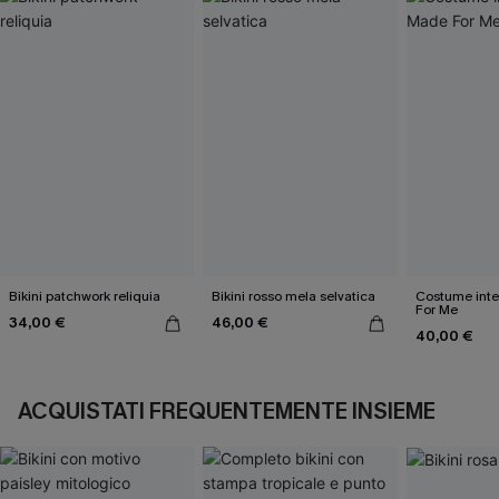
Bikini patchwork reliquia
Bikini rosso mela selvatica
Costume inte
For Me
34,00 €
46,00 €
40,00 €
ACQUISTATI FREQUENTEMENTE INSIEME