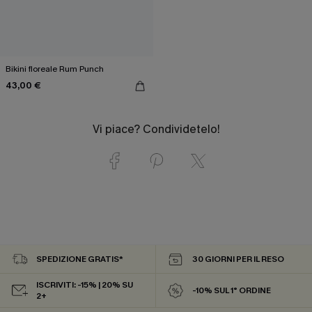
Bikini floreale Rum Punch
43,00 €
Vi piace? Condividetelo!
SPEDIZIONE GRATIS*
30 GIORNI PER IL RESO
ISCRIVITI: -15% | 20% SU
-10% SUL 1° ORDINE
2+