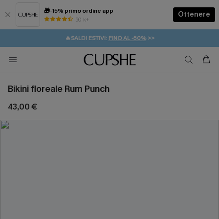
🎁-15% primo ordine app
Ottenere
50 k+
⚡️-15% SUGLI ESSENZIALI DA VACANZA |
ACQUISTA
🔥SALDI ESTIVI:
FINO AL -50%
>>
💌REGALO PER I NUOVI: 20% DI SCONTO*
🚚SPEDIZIONE GRATUITA DA 49€
Bikini floreale Rum Punch
43,00 €