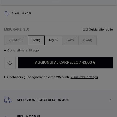
3 articoli -15%
MISURARE (EU)
Guida alle taglie
XS(34/36)
S(38)
M(40)
L(42)
XL(44)
Cons. stimata: 19 ago
AGGIUNGI AL CARRELLO
/
43,00 €
I Sunchasers guadagneranno circa
215
punti.
Visualizza dettagli
SPEDIZIONE GRATUITA DA 49€
RESI & CAMBI