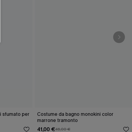
 sfumato per
Costume da bagno monokini color
marrone tramonto
41,00 €
46,00 €