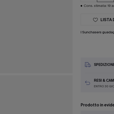
Cons. stimata: 19 
LISTA 
I Sunchasers guada
SPEDIZION
RESI & CAM
ENTRO 30 GI
Prodotto in evid