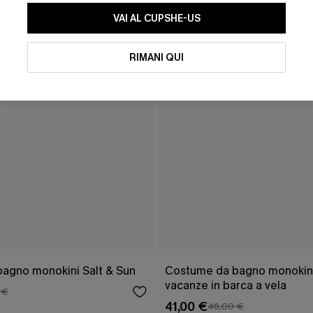
VAI AL CUPSHE-US
RIMANI QUI
agno monokini Salt & Sun
Costume da bagno monokini
vacanze in barca a vela
 €
41,00 €
46,00 €