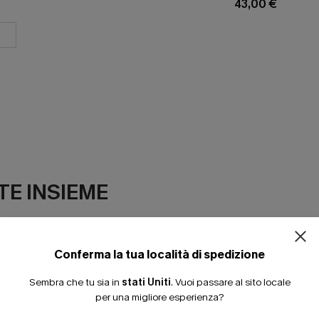
43,00 €
E INSIEME
Conferma la tua località di spedizione
Sembra che tu sia in
stati Uniti
.
Vuoi passare al sito locale
per una migliore esperienza?