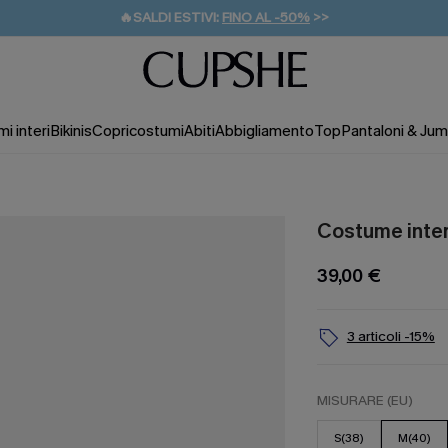
🔥SALDI ESTIVI:
FINO AL -50%
>>
💌REGALO PER I NUOVI: 20% DI SCONTO*
🚚SPEDIZIONE GRATUITA DA 49€
i interi
Bikinis
Copricostumi
Abiti
Abbigliamento
Top
Pantaloni & Jum
Costume inter
39,00 €
3 articoli -15%
MISURARE (EU)
S(38)
M(40)