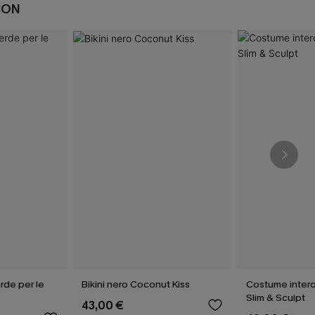
CON
rde per le
Bikini nero Coconut Kiss
Costume intero
Slim & Sculpt
43,00 €