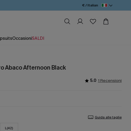
€ / Italian
psuits
Occasioni
SALDI
o Abaco Afternoon Black
5.0
1 Recensioni
Guida alle taglie
L(42)