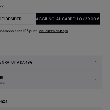
ago
DEI DESIDERI
AGGIUNGI AL CARRELLO
/
39,00 €
gneranno circa
195
punti.
Visualizza dettagli
E GRATUITA DA 49€
BI
ORNI
enza