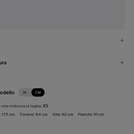
e
cura
modello
IN
CM
che indossa la taglia:
XS
:
175 cm
Torace:
84 cm
Vita:
62 cm
Fianchi:
91 cm