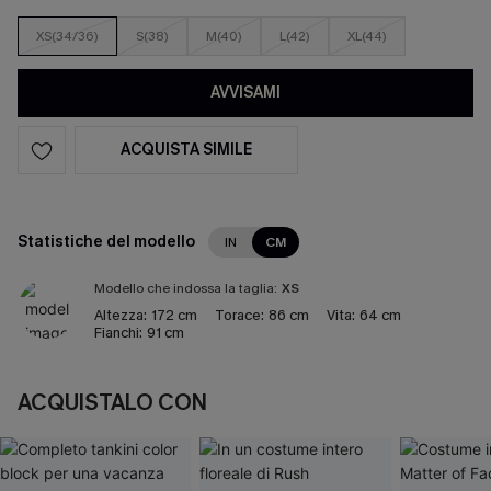
XS(34/36)
S(38)
M(40)
L(42)
XL(44)
AVVISAMI
ACQUISTA SIMILE
Statistiche del modello
IN
CM
Modello che indossa la taglia:
XS
Altezza:
172 cm
Torace:
86 cm
Vita:
64 cm
Fianchi:
91 cm
ACQUISTALO CON