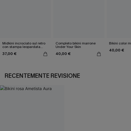
Midkini incrociato sul retro
Completo bikini marrone
Bikini color 
con stampa leopardata
Under Your Skin
40,00 €
classica e set a vita alta
37,00 €
40,00 €
RECENTEMENTE REVISIONE