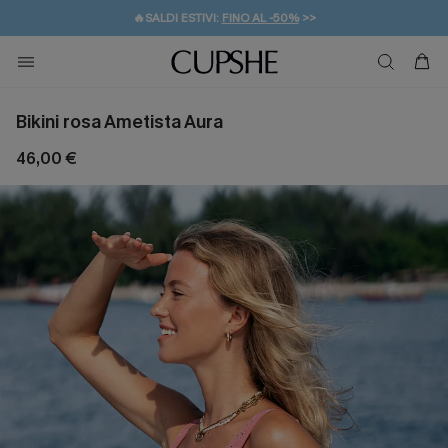
🔥SALDI ESTIVI:
FINO AL -50%
>>
💌REGALO PER I NUOVI: 20% DI SCONTO*
🚚SPEDIZIONE GRATUITA DA 49€
Bikini rosa Ametista Aura
46,00 €