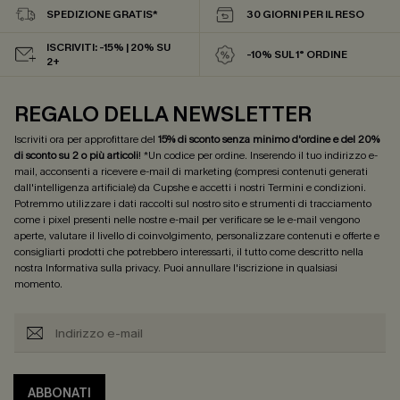
SPEDIZIONE GRATIS*
30 GIORNI PER IL RESO
ISCRIVITI: -15% | 20% SU
-10% SUL 1° ORDINE
2+
REGALO DELLA NEWSLETTER
Iscriviti ora per approfittare del
15% di sconto senza minimo d'ordine e del 20%
di sconto su 2 o più articoli
! *Un codice per ordine. Inserendo il tuo indirizzo e-
mail, acconsenti a ricevere e-mail di marketing (compresi contenuti generati
dall'intelligenza artificiale) da Cupshe e accetti i nostri
Termini e condizioni
.
Potremmo utilizzare i dati raccolti sul nostro sito e strumenti di tracciamento
come i pixel presenti nelle nostre e-mail per verificare se le e-mail vengono
aperte, valutare il livello di coinvolgimento, personalizzare contenuti e offerte e
consigliarti prodotti che potrebbero interessarti, il tutto come descritto nella
nostra
Informativa sulla privacy
. Puoi annullare l'iscrizione in qualsiasi
momento.
ABBONATI