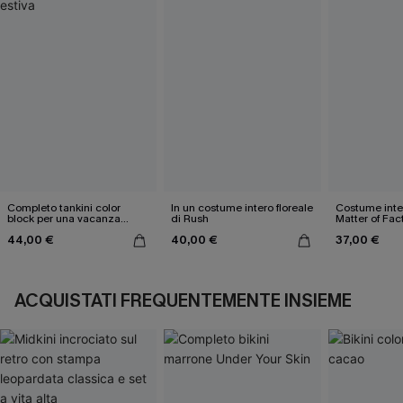
Completo tankini color
In un costume intero floreale
Costume inter
block per una vacanza
di Rush
Matter of Fac
estiva
44,00 €
40,00 €
37,00 €
ACQUISTATI FREQUENTEMENTE INSIEME