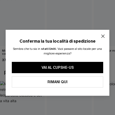
Conferma la tua località di spedizione
Sembra che tu sia in
stati Uniti
.
Vuoi passare al sito locale per una
Midkini incrociato sul retro
Completo bikini marrone
Bikini color 
migliore esperienza?
con stampa leopardata
Under Your Skin
40,00 €
classica e set a vita alta
37,00 €
40,00 €
VAI AL CUPSHE-US
POTREBBE INTERESSARTI ANCHE
RIMANI QUI