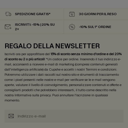
SPEDIZIONE GRATIS*
30 GIORNI PER IL RESO
ISCRIVITI: -15% | 20% SU
-10% SUL 1° ORDINE
2+
REGALO DELLA NEWSLETTER
Iscriviti ora per approfittare del
15% di sconto senza minimo d'ordine e del 20%
di sconto su 2 o più articoli
! *Un codice per ordine. Inserendo il tuo indirizzo e-
mail, acconsenti a ricevere e-mail di marketing (compresi contenuti generati
dall'intelligenza artificiale) da Cupshe e accetti i nostri
Termini e condizioni
.
Potremmo utilizzare i dati raccolti sul nostro sito e strumenti di tracciamento
come i pixel presenti nelle nostre e-mail per verificare se le e-mail vengono
aperte, valutare il livello di coinvolgimento, personalizzare contenuti e offerte e
consigliarti prodotti che potrebbero interessarti, il tutto come descritto nella
nostra
Informativa sulla privacy
. Puoi annullare l'iscrizione in qualsiasi
momento.