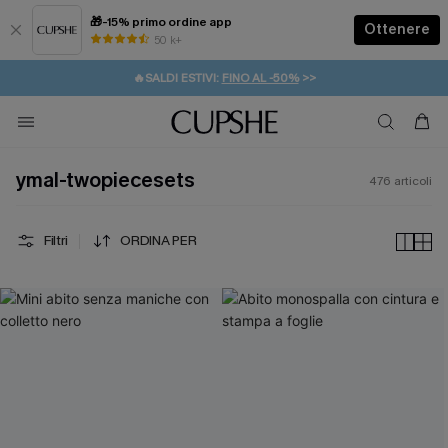
🎁-15% primo ordine app
Ottenere
50 k+
⚡️-15% SUGLI ESSENZIALI DA VACANZA |
ACQUISTA
🔥SALDI ESTIVI:
FINO AL -50%
>>
💌REGALO PER I NUOVI: 20% DI SCONTO*
🚚SPEDIZIONE GRATUITA DA 49€
ymal-twopiecesets
476
articoli
Filtri
ORDINA PER