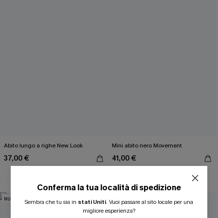
Abito lungo a righe New Look
Mini abito nero Movement
37,00 €
41,00 €
Conferma la tua località di spedizione
ISCRIVITI PER OTTENERE
NUOVI
NUOVI
Sembra che tu sia in
stati Uniti
.
Vuoi passare al sito locale per una
migliore esperienza?