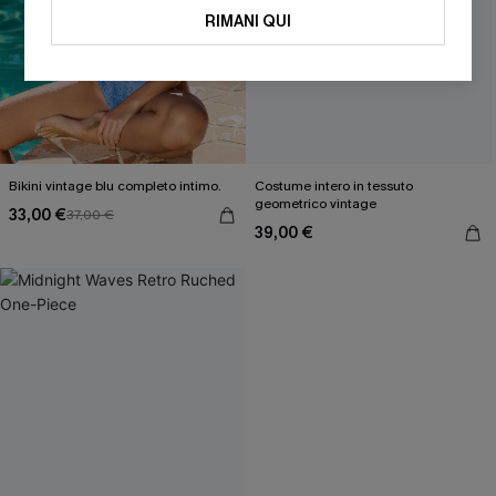
RIMANI QUI
Bikini vintage blu completo intimo.
Costume intero in tessuto
geometrico vintage
33,00 €
37,00 €
39,00 €