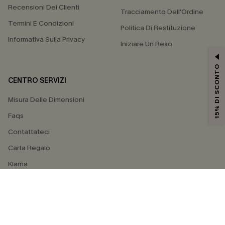
Recensioni Dei Clienti
Tracciamento Dell'Ordine
Termini E Condizioni
Politica Di Restituzione
Informativa Sulla Privacy
Iniziare Un Reso
15% DI SCONTO
CENTRO SERVIZI
Misura Delle Dimensioni
Faqs
Contattateci
Carta Regalo
Klarna
4.4