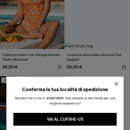
Costume intero con stampa floreale
Costume intero Retro Revival Flex
"Retro Meadow"
Support
39,00 €
50,00 €
-11%
Conferma la tua località di spedizione
Sembra che tu sia in
stati Uniti
.
Vuoi passare al sito locale per una
migliore esperienza?
VAI AL CUPSHE-US