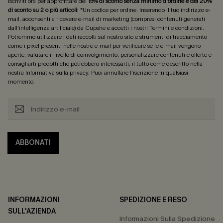
Iscriviti ora per approfittare del
15% di sconto senza minimo d'ordine e del 20%
di sconto su 2 o più articoli
! *Un codice per ordine. Inserendo il tuo indirizzo e-
mail, acconsenti a ricevere e-mail di marketing (compresi contenuti generati
dall'intelligenza artificiale) da Cupshe e accetti i nostri
Termini e condizioni
.
Potremmo utilizzare i dati raccolti sul nostro sito e strumenti di tracciamento
come i pixel presenti nelle nostre e-mail per verificare se le e-mail vengono
aperte, valutare il livello di coinvolgimento, personalizzare contenuti e offerte e
consigliarti prodotti che potrebbero interessarti, il tutto come descritto nella
nostra
Informativa sulla privacy
. Puoi annullare l'iscrizione in qualsiasi
momento.
ABBONATI
INFORMAZIONI
SPEDIZIONE E RESO
SULL'AZIENDA
Informazioni Sulla Spedizione