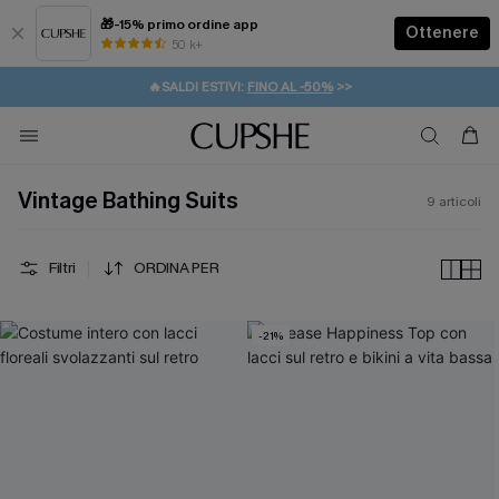
🎁-15% primo ordine app
Ottenere
50 k+
⚡️-15% SUGLI ESSENZIALI DA VACANZA |
ACQUISTA
🔥SALDI ESTIVI:
FINO AL -50%
>>
💌REGALO PER I NUOVI: 20% DI SCONTO*
🚚SPEDIZIONE GRATUITA DA 49€
Vintage Bathing Suits
9
articoli
Filtri
ORDINA PER
-21%