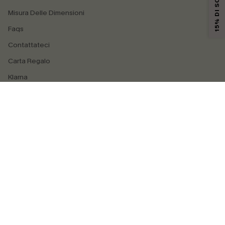
15% DI SCONTO
Misura Delle Dimensioni
Faqs
Contattateci
Carta Regalo
Klarna
4.4
SEGUICI SU
©2026 CUPSHE ITALIA