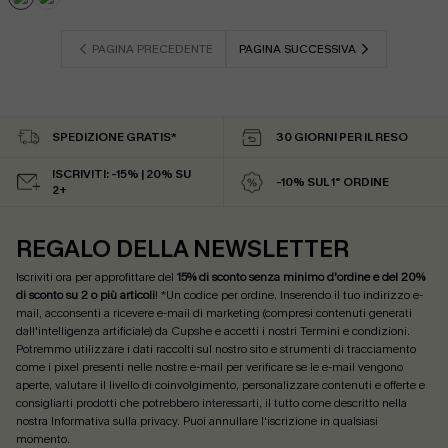
PAGINA PRECEDENTE
PAGINA SUCCESSIVA
SPEDIZIONE GRATIS*
30 GIORNI PER IL RESO
ISCRIVITI: -15% | 20% SU
-10% SUL 1° ORDINE
2+
REGALO DELLA NEWSLETTER
Iscriviti ora per approfittare del
15% di sconto senza minimo d'ordine e del 20%
di sconto su 2 o più articoli
! *Un codice per ordine. Inserendo il tuo indirizzo e-
mail, acconsenti a ricevere e-mail di marketing (compresi contenuti generati
dall'intelligenza artificiale) da Cupshe e accetti i nostri
Termini e condizioni
.
Potremmo utilizzare i dati raccolti sul nostro sito e strumenti di tracciamento
come i pixel presenti nelle nostre e-mail per verificare se le e-mail vengono
aperte, valutare il livello di coinvolgimento, personalizzare contenuti e offerte e
consigliarti prodotti che potrebbero interessarti, il tutto come descritto nella
nostra
Informativa sulla privacy
. Puoi annullare l'iscrizione in qualsiasi
momento.