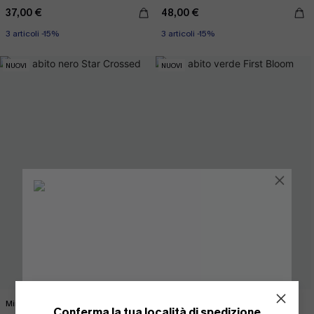
37,00 €
48,00 €
3 articoli -15%
3 articoli -15%
NUOVI
NUOVI
Mini abito nero Star Crossed
Mini abito verde First Bloom
Conferma la tua località di spedizione