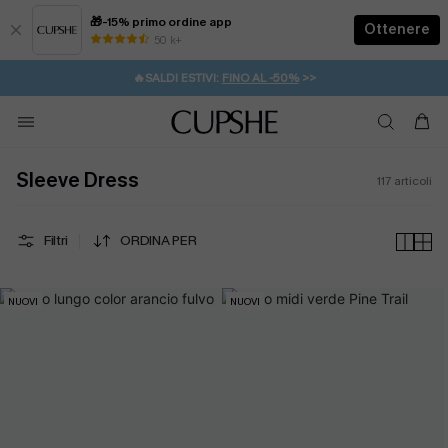
🎁-15% primo ordine app
Ottenere
50 k+
⚡️-15% SUGLI ESSENZIALI DA VACANZA |
ACQUISTA
🔥SALDI ESTIVI:
FINO AL -50%
>>
💌REGALO PER I NUOVI: 20% DI SCONTO*
🚚SPEDIZIONE GRATUITA DA 49€
Sleeve Dress
117
articoli
Filtri
ORDINA PER
NUOVI
NUOVI