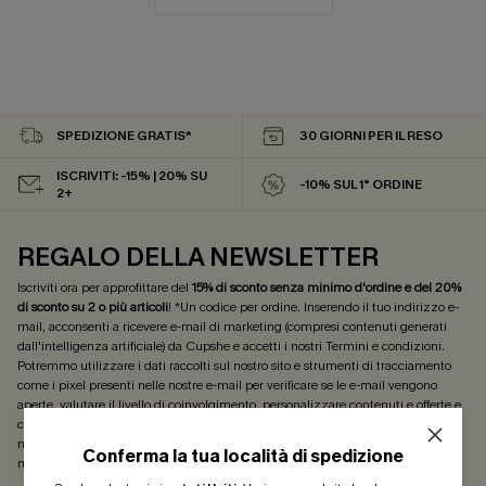
SPEDIZIONE GRATIS*
30 GIORNI PER IL RESO
ISCRIVITI: -15% | 20% SU
-10% SUL 1° ORDINE
2+
REGALO DELLA NEWSLETTER
Iscriviti ora per approfittare del
15% di sconto senza minimo d'ordine e del 20%
di sconto su 2 o più articoli
! *Un codice per ordine. Inserendo il tuo indirizzo e-
mail, acconsenti a ricevere e-mail di marketing (compresi contenuti generati
dall'intelligenza artificiale) da Cupshe e accetti i nostri
Termini e condizioni
.
Potremmo utilizzare i dati raccolti sul nostro sito e strumenti di tracciamento
come i pixel presenti nelle nostre e-mail per verificare se le e-mail vengono
aperte, valutare il livello di coinvolgimento, personalizzare contenuti e offerte e
consigliarti prodotti che potrebbero interessarti, il tutto come descritto nella
nostra
Informativa sulla privacy
. Puoi annullare l'iscrizione in qualsiasi
Conferma la tua località di spedizione
momento.