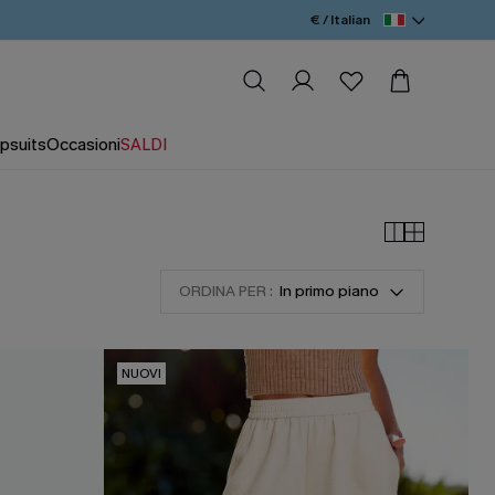
€ / Italian
psuits
Occasioni
SALDI
ORDINA PER :
In primo piano
NUOVI