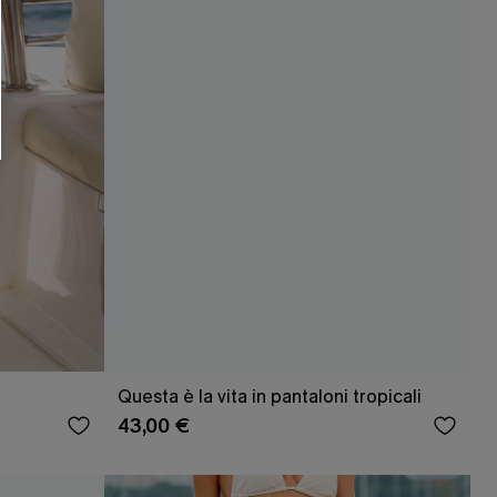
O SCONT
ere e-mail di marketing (compresi contenuti
ti i nostri
Termini e condizioni
. Potremmo
 di tracciamento come i pixel presenti nelle
rte, valutare il livello di coinvolgimento,
dotti che potrebbero interessarti, il tutto
y
. Puoi annullare l'iscrizione in qualsiasi
Questa è la vita in pantaloni tropicali
43,00 €