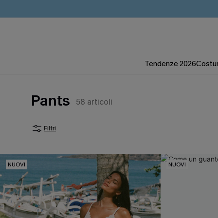
Tendenze 2026
Costum
Pants
58
articoli
Filtri
NUOVI
NUOVI