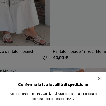
ve pantaloni bianchi
Pantaloni beige "In Your Elem
ISCRIVITI PE
43,00 €
15% DI SCONTO SENZA
NUOVI
20% DI SCONTO SU 2 
Conferma la tua località di spedizione
Sembra che tu sia in
stati Uniti
.
Vuoi passare al sito locale
per una migliore esperienza?