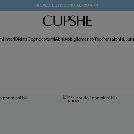
🔥SALDI ESTIVI:
FINO AL -50%
>>
💌REGALO PER I NUOVI: 20% DI SCONTO*
🚚SPEDIZIONE GRATUITA DA 49€
i interi
Bikinis
Copricostumi
Abiti
Abbigliamento
Top
Pantaloni & Jum
NUOVI