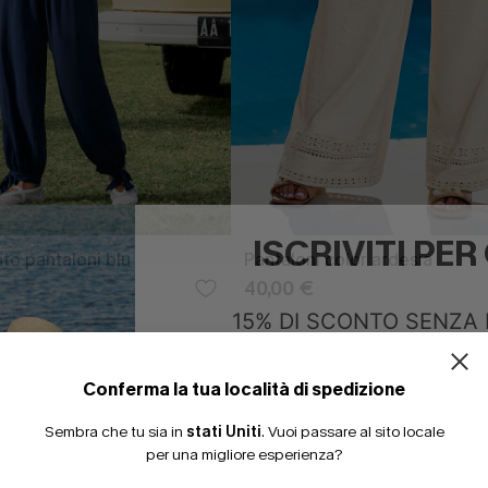
ISCRIVITI PE
o pantaloni blu
Pantaloni color ardesia
40,00 €
15% DI SCONTO SENZA
20% DI SCONTO SU 2 
NUOVI
Conferma la tua località di spedizione
Sembra che tu sia in
stati Uniti
.
Vuoi passare al sito locale
per una migliore esperienza?