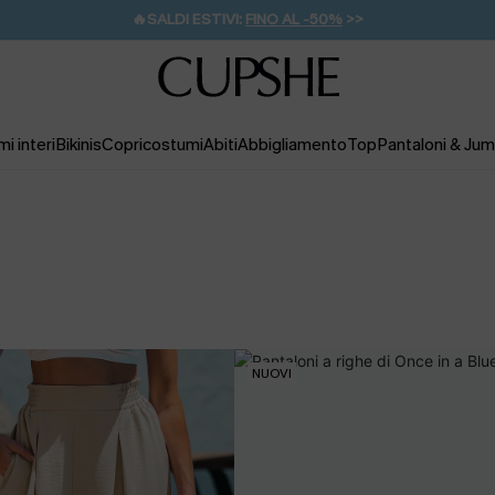
🔥SALDI ESTIVI:
FINO AL -50%
>>
💌REGALO PER I NUOVI: 20% DI SCONTO*
🚚SPEDIZIONE GRATUITA DA 49€
i interi
Bikinis
Copricostumi
Abiti
Abbigliamento
Top
Pantaloni & Jum
NUOVI