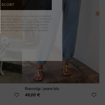
O SCONT
ere e-mail di marketing (compresi contenuti
ti i nostri
Termini e condizioni
. Potremmo
 di tracciamento come i pixel presenti nelle
rte, valutare il livello di coinvolgimento,
dotti che potrebbero interessarti, il tutto
y
. Puoi annullare l'iscrizione in qualsiasi
Riavvolgi i jeans blu
46,00 €