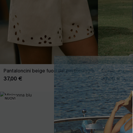
Pantaloncini beige fuori dal personaggio
Come un guant
37,00 €
37,00 €
NUOVI
NUOVI