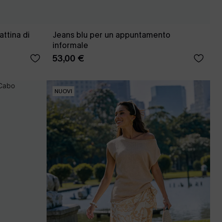
attina di
Jeans blu per un appuntamento
informale
53,00 €
NUOVI