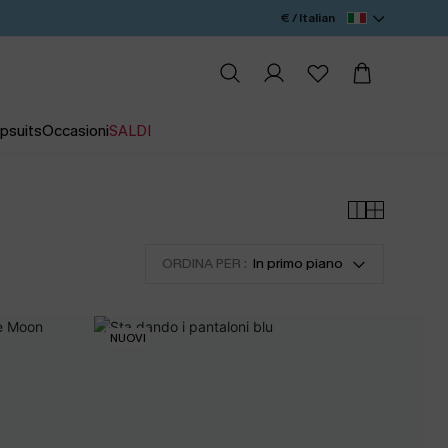
€ / Italian
psuits
Occasioni
SALDI
ORDINA PER :
In primo piano
NUOVI