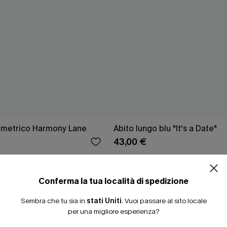
ISCRIVITI PE
ometrico Harmony Lane
Abito lungo blu "It's a Date"
43,00 €
15% DI SCONTO SENZA
20% DI SCONTO SU 2 
Conferma la tua località di spedizione
NUOVI
Sembra che tu sia in
stati Uniti
.
Vuoi passare al sito locale
per una migliore esperienza?