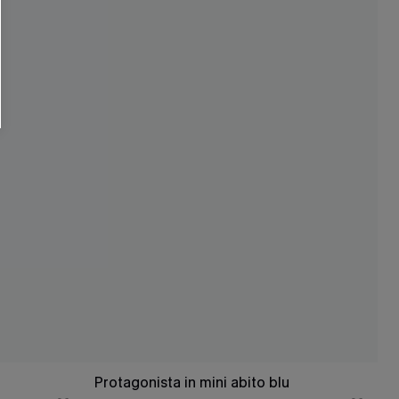
O SCONT
ere e-mail di marketing (compresi contenuti
ti i nostri
Termini e condizioni
. Potremmo
 di tracciamento come i pixel presenti nelle
rte, valutare il livello di coinvolgimento,
dotti che potrebbero interessarti, il tutto
y
. Puoi annullare l'iscrizione in qualsiasi
Protagonista in mini abito blu