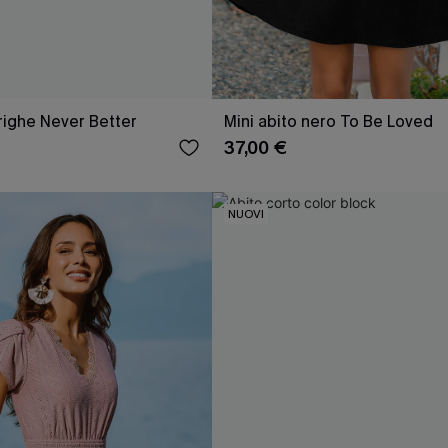
 righe Never Better
Mini abito nero To Be Loved
37,00 €
NUOVI