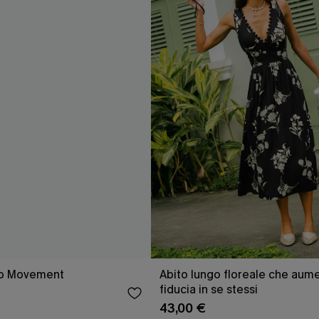
ero Movement
Abito lungo floreale che aume
fiducia in se stessi
43,00 €