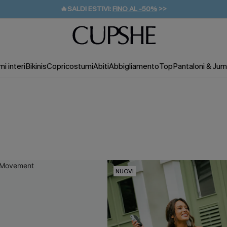
🔥SALDI ESTIVI:
FINO AL -50%
>>
💌REGALO PER I NUOVI: 20% DI SCONTO*
🚚SPEDIZIONE GRATUITA DA 49€
i interi
Bikinis
Copricostumi
Abiti
Abbigliamento
Top
Pantaloni & Jum
NUOVI