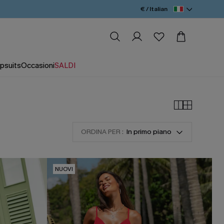
€ / Italian
psuits
Occasioni
SALDI
ORDINA PER :
In primo piano
NUOVI