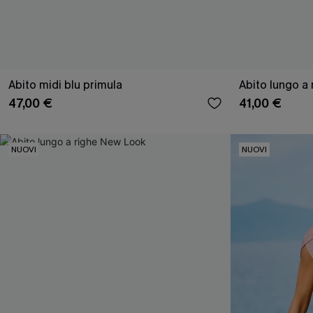
Abito midi blu primula
Abito lungo a
47,00 €
41,00 €
NUOVI
NUOVI