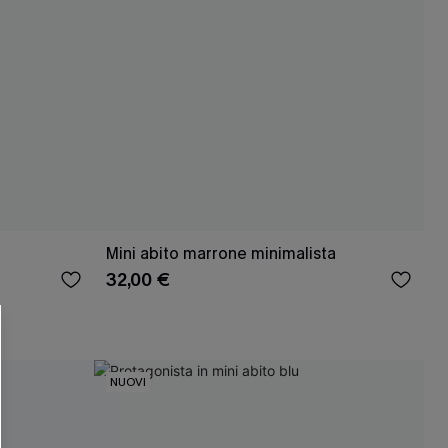
R OTTENERE
Mini abito marrone minimalista
32,00 €
 MINIMO D'ORDINE
O PIÙ ARTICOLI
NUOVI