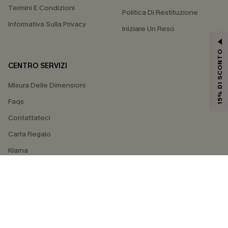
Termini E Condizioni
Politica Di Restituzione
Informativa Sulla Privacy
Iniziare Un Reso
15% DI SCONTO
CENTRO SERVIZI
Misura Delle Dimensioni
Faqs
Contattateci
Carta Regalo
Klarna
4.4
SEGUICI SU