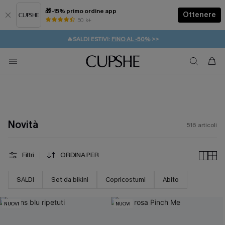
🎁-15% primo ordine app
Ottenere
50 k+
⚡️-15% SUGLI ESSENZIALI DA VACANZA |
ACQUISTA
🔥SALDI ESTIVI:
FINO AL -50%
>>
💌REGALO PER I NUOVI: 20% DI SCONTO*
🚚SPEDIZIONE GRATUITA DA 49€
Novità
516
articoli
Filtri
ORDINA PER
SALDI
Set da bikini
Copricostumi
Abito
NUOVI
NUOVI