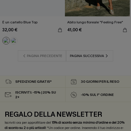
È un cartello Blue Top
Abito lungo floreale "Feeling Free"
32,00 €
41,00 €
PAGINA PRECEDENTE
PAGINA SUCCESSIVA
SPEDIZIONE GRATIS*
30 GIORNI PER IL RESO
ISCRIVITI: -15% | 20% SU
-10% SUL 1° ORDINE
2+
REGALO DELLA NEWSLETTER
Iscriviti ora per approfittare del
15% di sconto senza minimo d'ordine e del 20%
di sconto su 2 o più articoli
! *Un codice per ordine. Inserendo il tuo indirizzo e-