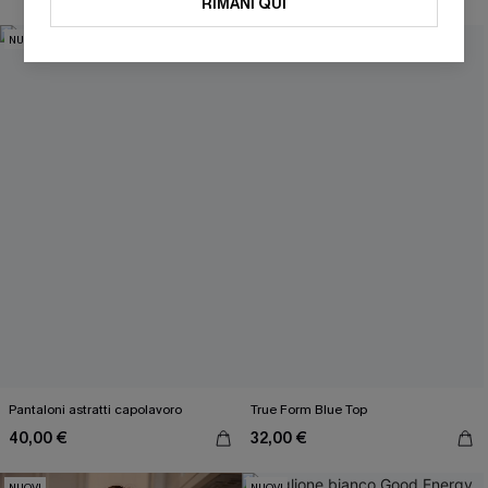
RIMANI QUI
NUOVI
NUOVI
OTTIENI IL TUO SCONT
Inserendo il tuo indirizzo e-mail, acconsenti a ricevere e-mail di
marketing (compresi contenuti generati dall'intelligenza artificiale)
da Cupshe e accetti i nostri
Termini e condizioni
. Potremmo
utilizzare i dati raccolti sul nostro sito e strumenti di tracciamento
come i pixel presenti nelle nostre e-mail per verificare se le e-mail
vengono aperte, valutare il livello di coinvolgimento, personalizzare
contenuti e offerte e consigliarti prodotti che potrebbero interessarti,
il tutto come descritto nella nostra
Informativa sulla privacy
. Puoi
annullare l'iscrizione in qualsiasi momento.
Pantaloni astratti capolavoro
True Form Blue Top
40,00 €
32,00 €
NUOVI
NUOVI