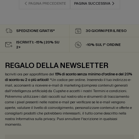
PAGINA PRECEDENTE
PAGINA SUCCESSIVA
SPEDIZIONE GRATIS*
30 GIORNI PER IL RESO
ISCRIVITI: -15% | 20% SU
-10% SUL 1° ORDINE
2+
REGALO DELLA NEWSLETTER
Iscriviti ora per approfittare del
15% di sconto senza minimo d'ordine e del 20%
di sconto su 2 o più articoli
! *Un codice per ordine. Inserendo il tuo indirizzo e-
mail, acconsenti a ricevere e-mail di marketing (compresi contenuti generati
dall'intelligenza artificiale) da Cupshe e accetti i nostri
Termini e condizioni
.
Potremmo utilizzare i dati raccolti sul nostro sito e strumenti di tracciamento
come i pixel presenti nelle nostre e-mail per verificare se le e-mail vengono
aperte, valutare il livello di coinvolgimento, personalizzare contenuti e offerte e
consigliarti prodotti che potrebbero interessarti, il tutto come descritto nella
nostra
Informativa sulla privacy
. Puoi annullare l'iscrizione in qualsiasi
momento.