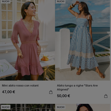
NUOVI
NUOVI
Mini abito rosso con volant
Abito lungo a righe "Stars Are
Aligned"
47,00 €
50,00 €
NUOVI
NUOVI