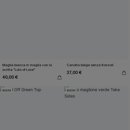
Inserendo il tuo indirizzo e-mail, acconsenti a ricevere e-mail di
marketing (compresi contenuti generati dall'intelligenza artificiale)
da Cupshe e accetti i nostri
Termini e condizioni
. Potremmo
utilizzare i dati raccolti sul nostro sito e strumenti di tracciamento
come i pixel presenti nelle nostre e-mail per verificare se le e-mail
vengono aperte, valutare il livello di coinvolgimento, personalizzare
contenuti e offerte e consigliarti prodotti che potrebbero interessarti,
il tutto come descritto nella nostra
Informativa sulla privacy
. Puoi
annullare l'iscrizione in qualsiasi momento.
Maglia bianca in maglia con la
Canotta beige senza fronzoli
scritta "Lots of Love"
37,00 €
40,00 €
NUOVI
NUOVI