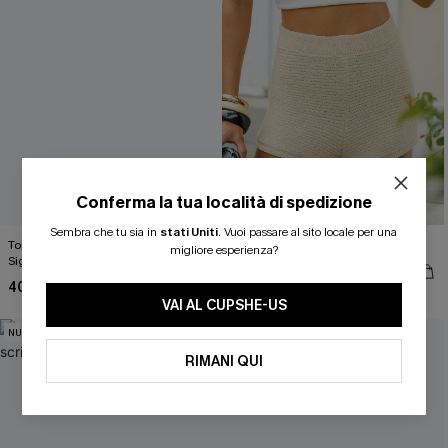
Conferma la tua località di spedizione
ISCRIVITI PER OTTENERE
Sembra che tu sia in
stati Uniti
.
Vuoi passare al sito locale per una
Top in maglia con motivo astratto
Pantaloncini beige Wild Summer
migliore esperienza?
Sightsee
37,00 €
15% DI SCONTO SENZA MINIMO D'ORDINE
40,00 €
20% DI SCONTO SU 2 O PIÙ ARTICOLI
VAI AL CUPSHE-US
NUOVI
NUOVI
RIMANI QUI
OTTIENI IL TUO SCONT