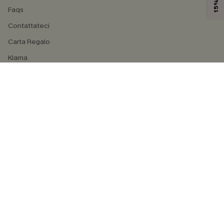
Faqs
Contattateci
Carta Regalo
Klarna
4.4
SEGUICI SU
©2026 CUPSHE ITALIA
Informativa sulla privacy
|
Termini e condizioni