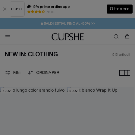
🎁-15% primo ordine app
Ottenere
50 k+
⚡️-15% SUGLI ESSENZIALI DA VACANZA |
ACQUISTA
🔥SALDI ESTIVI:
FINO AL -50%
>>
💌REGALO PER I NUOVI: 20% DI SCONTO*
🚚SPEDIZIONE GRATUITA DA 49€
NEW IN: CLOTHING
513
articoli
Filtri
ORDINA PER
NUOVI
NUOVI