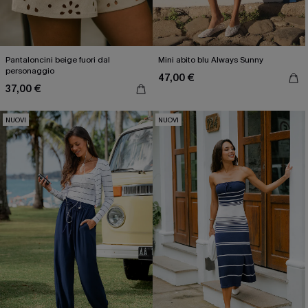
Pantaloncini beige fuori dal
Mini abito blu Always Sunny
personaggio
47,00 €
37,00 €
NUOVI
NUOVI