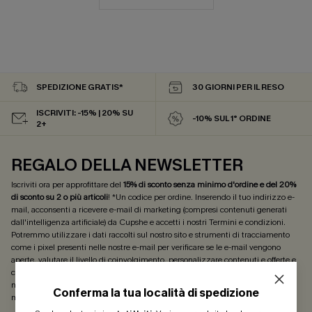
SPEDIZIONE GRATIS*
30 GIORNI PER IL RESO
ISCRIVITI: -15% | 20% SU
-10% SUL 1° ORDINE
2+
REGALO DELLA NEWSLETTER
Iscriviti ora per approfittare del
15% di sconto senza minimo d'ordine e del 20%
di sconto su 2 o più articoli
! *Un codice per ordine. Inserendo il tuo indirizzo e-
mail, acconsenti a ricevere e-mail di marketing (compresi contenuti generati
dall'intelligenza artificiale) da Cupshe e accetti i nostri
Termini e condizioni
.
Potremmo utilizzare i dati raccolti sul nostro sito e strumenti di tracciamento
come i pixel presenti nelle nostre e-mail per verificare se le e-mail vengono
aperte, valutare il livello di coinvolgimento, personalizzare contenuti e offerte e
consigliarti prodotti che potrebbero interessarti, il tutto come descritto nella
nostra
Informativa sulla privacy
. Puoi annullare l'iscrizione in qualsiasi
Conferma la tua località di spedizione
momento.