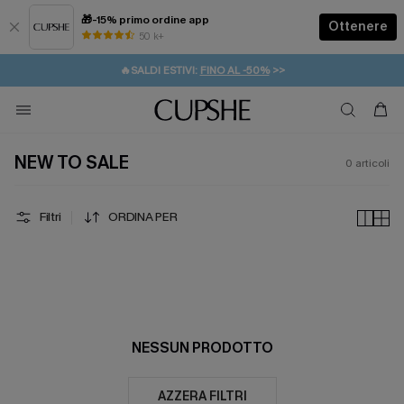
🎁-15% primo ordine app
Ottenere
50 k+
⚡️-15% SUGLI ESSENZIALI DA VACANZA |
ACQUISTA
🔥SALDI ESTIVI:
FINO AL -50%
>>
💌REGALO PER I NUOVI: 20% DI SCONTO*
🚚SPEDIZIONE GRATUITA DA 49€
NEW TO SALE
0
articoli
Filtri
ORDINA PER
NESSUN PRODOTTO
AZZERA FILTRI