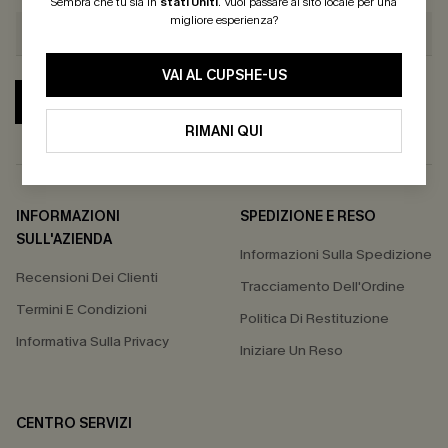
Sembra che tu sia in
stati Uniti
.
Vuoi passare al sito locale per una
migliore esperienza?
VAI AL CUPSHE-US
ABBONATI
RIMANI QUI
INFORMAZIONI
SPEDIZIONE E RESO
SULL'AZIENDA
Informazioni Sulla Spedizione
Recensioni Dei Clienti
Tracciamento Dell'Ordine
Termini E Condizioni
Politica Di Restituzione
Informativa Sulla Privacy
Iniziare Un Reso
CENTRO SERVIZI