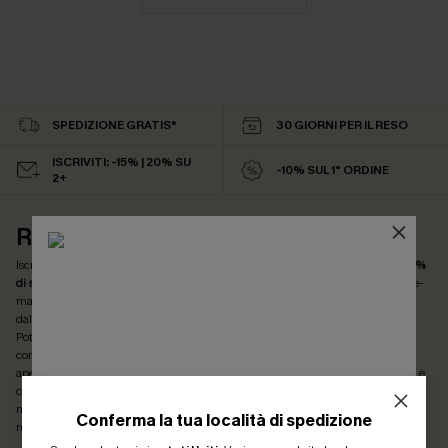
SPEDIZIONE GRATIS*
30 GIORNI PER IL RESO
ISCRIVITI: -15% | 20% SU
-10% SUL 1° ORDINE
2+
REGALO DELLA NEWSLETTER
Iscriviti ora per approfittare del
15% di sconto senza minimo d'ordine e del 20%
di sconto su 2 o più articoli
! *Un codice per ordine. Inserendo il tuo indirizzo e-
mail, acconsenti a ricevere e-mail di marketing (compresi contenuti generati
dall'intelligenza artificiale) da Cupshe e accetti i nostri
Termini e condizioni
.
Potremmo utilizzare i dati raccolti sul nostro sito e strumenti di tracciamento
come i pixel presenti nelle nostre e-mail per verificare se le e-mail vengono
aperte, valutare il livello di coinvolgimento, personalizzare contenuti e offerte e
consigliarti prodotti che potrebbero interessarti, il tutto come descritto nella
nostra
Informativa sulla privacy
. Puoi annullare l'iscrizione in qualsiasi
Conferma la tua località di spedizione
momento.
ISCRIVITI PER OTTENERE