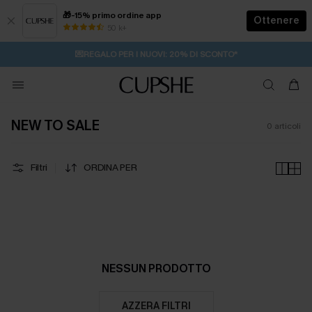
🎁-15% primo ordine app
Ottenere
50 k+
⚡️-15% SUGLI ESSENZIALI DA VACANZA |
🚚SPEDIZIONE GRATUITA DA 49€
🔥SALDI ESTIVI:
FINO AL -50%
>>
ACQUISTA
💌REGALO PER I NUOVI: 20% DI SCONTO*
NEW TO SALE
0
articoli
Filtri
ORDINA PER
NESSUN PRODOTTO
AZZERA FILTRI