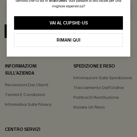
Sembra che tu sia in
stati Uniti
.
Vuoi passare al sito locale per una
migliore esperienza?
VAI AL CUPSHE-US
ABBONATI
RIMANI QUI
INFORMAZIONI
SPEDIZIONE E RESO
SULL'AZIENDA
Informazioni Sulla Spedizione
Recensioni Dei Clienti
Tracciamento Dell'Ordine
Termini E Condizioni
Politica Di Restituzione
Informativa Sulla Privacy
Iniziare Un Reso
CENTRO SERVIZI