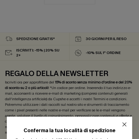
SPEDIZIONE GRATIS*
30 GIORNI PER IL RESO
ISCRIVITI: -15% | 20% SU
-10% SUL 1° ORDINE
2+
REGALO DELLA NEWSLETTER
Iscriviti ora per approfittare del
15% di sconto senza minimo d'ordine e del 20%
di sconto su 2 o più articoli
! *Un codice per ordine. Inserendo il tuo indirizzo e-
mail, acconsenti a ricevere e-mail di marketing (compresi contenuti generati
dall'intelligenza artificiale) da Cupshe e accetti i nostri
Termini e condizioni
.
Potremmo utilizzare i dati raccolti sul nostro sito e strumenti di tracciamento
come i pixel presenti nelle nostre e-mail per verificare se le e-mail vengono
aperte, valutare il livello di coinvolgimento, personalizzare contenuti e offerte e
consigliarti prodotti che potrebbero interessarti, il tutto come descritto nella
nostra
Informativa sulla privacy
. Puoi annullare l'iscrizione in qualsiasi
Conferma la tua località di spedizione
momento.