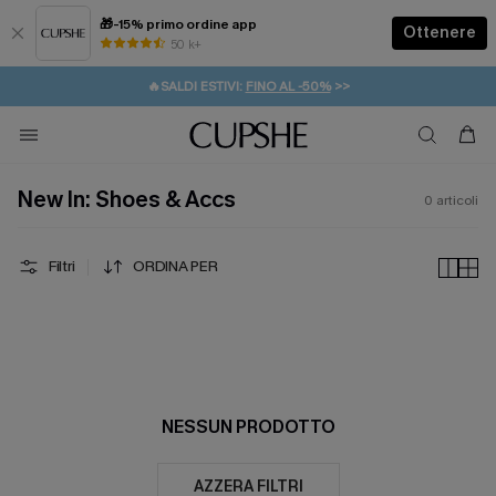
🎁-15% primo ordine app
Ottenere
50 k+
⚡️-15% SUGLI ESSENZIALI DA VACANZA |
ACQUISTA
🔥SALDI ESTIVI:
FINO AL -50%
>>
💌REGALO PER I NUOVI: 20% DI SCONTO*
🚚SPEDIZIONE GRATUITA DA 49€
New In: Shoes & Accs
0
articoli
Filtri
ORDINA PER
NESSUN PRODOTTO
AZZERA FILTRI