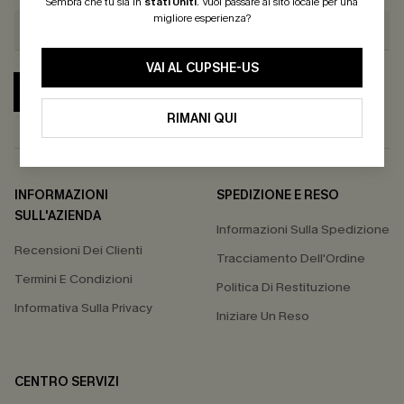
Sembra che tu sia in
stati Uniti
.
Vuoi passare al sito locale per una
migliore esperienza?
VAI AL CUPSHE-US
ABBONATI
RIMANI QUI
INFORMAZIONI
SPEDIZIONE E RESO
SULL'AZIENDA
Informazioni Sulla Spedizione
Recensioni Dei Clienti
Tracciamento Dell'Ordine
Termini E Condizioni
Politica Di Restituzione
Informativa Sulla Privacy
Iniziare Un Reso
CENTRO SERVIZI