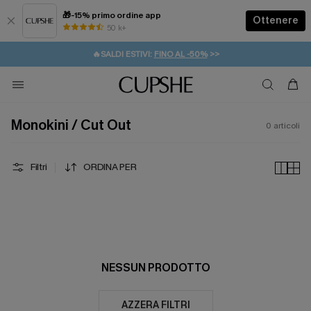
🎁-15% primo ordine app
Ottenere
50 k+
⚡️-15% SUGLI ESSENZIALI DA VACANZA |
ACQUISTA
🔥SALDI ESTIVI:
FINO AL -50%
>>
💌REGALO PER I NUOVI: 20% DI SCONTO*
🚚SPEDIZIONE GRATUITA DA 49€
Monokini / Cut Out
0
articoli
Filtri
ORDINA PER
NESSUN PRODOTTO
AZZERA FILTRI