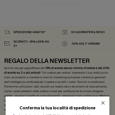
SPEDIZIONE GRATIS*
30 GIORNI PER IL RESO
ISCRIVITI: -15% | 20% SU
-10% SUL 1° ORDINE
2+
REGALO DELLA NEWSLETTER
Iscriviti ora per approfittare del
15% di sconto senza minimo d'ordine e del 20%
di sconto su 2 o più articoli
! *Un codice per ordine. Inserendo il tuo indirizzo e-
mail, acconsenti a ricevere e-mail di marketing (compresi contenuti generati
dall'intelligenza artificiale) da Cupshe e accetti i nostri
Termini e condizioni
.
Potremmo utilizzare i dati raccolti sul nostro sito e strumenti di tracciamento
come i pixel presenti nelle nostre e-mail per verificare se le e-mail vengono
aperte, valutare il livello di coinvolgimento, personalizzare contenuti e offerte e
consigliarti prodotti che potrebbero interessarti, il tutto come descritto nella
nostra
Informativa sulla privacy
. Puoi annullare l'iscrizione in qualsiasi
Conferma la tua località di spedizione
momento.