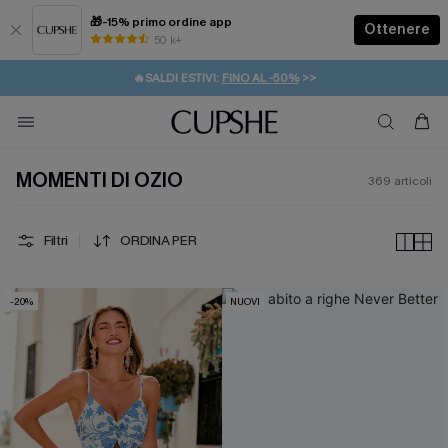
🎁-15% primo ordine app
Ottenere
50 k+
⚡️-15% SUGLI ESSENZIALI DA VACANZA |
ACQUISTA
🔥SALDI ESTIVI:
FINO AL -50%
>>
💌REGALO PER I NUOVI: 20% DI SCONTO*
🚚SPEDIZIONE GRATUITA DA 49€
MOMENTI DI OZIO
369
articoli
Filtri
ORDINA PER
-20%
NUOVI