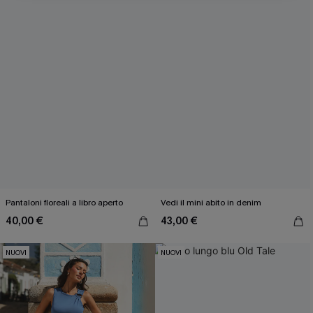
Inserendo il tuo indirizzo e-mail, acconsenti a ricevere e-mail di
marketing (compresi contenuti generati dall'intelligenza artificiale)
da Cupshe e accetti i nostri
Termini e condizioni
. Potremmo
utilizzare i dati raccolti sul nostro sito e strumenti di tracciamento
come i pixel presenti nelle nostre e-mail per verificare se le e-mail
vengono aperte, valutare il livello di coinvolgimento, personalizzare
contenuti e offerte e consigliarti prodotti che potrebbero interessarti,
il tutto come descritto nella nostra
Informativa sulla privacy
. Puoi
annullare l'iscrizione in qualsiasi momento.
Pantaloni floreali a libro aperto
Vedi il mini abito in denim
40,00 €
43,00 €
NUOVI
NUOVI