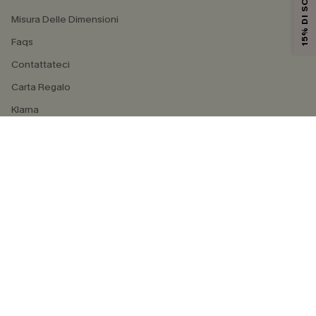
15% DI SCONTO
Misura Delle Dimensioni
Faqs
Contattateci
Carta Regalo
Klarna
4.3
SEGUICI SU
©2026 CUPSHE ITALIA