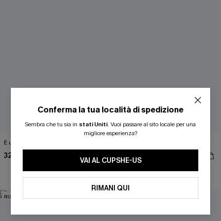
Conferma la tua località di spedizione
ISCRIVITI PER OTTENERE
Sembra che tu sia in
stati Uniti
.
Vuoi passare al sito locale per una
migliore esperienza?
È un cartello Blue Top
Top bianco di tendenza
15% DI SCONTO SENZA MINIMO D'ORDINE
32,00 €
32,00 €
20% DI SCONTO SU 2 O PIÙ ARTICOLI
VAI AL CUPSHE-US
RIMANI QUI
NUOVI
NUOVI
OTTIENI IL TUO SCONT