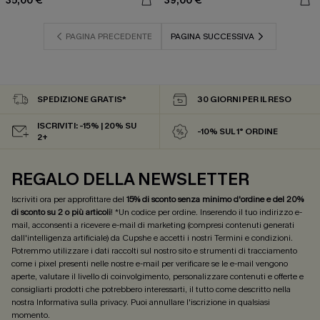
35,00 €
39,00 €
PAGINA PRECEDENTE
PAGINA SUCCESSIVA
SPEDIZIONE GRATIS*
30 GIORNI PER IL RESO
ISCRIVITI: -15% | 20% SU
-10% SUL 1° ORDINE
2+
REGALO DELLA NEWSLETTER
Iscriviti ora per approfittare del
15% di sconto senza minimo d'ordine e del 20%
di sconto su 2 o più articoli
! *Un codice per ordine. Inserendo il tuo indirizzo e-
mail, acconsenti a ricevere e-mail di marketing (compresi contenuti generati
dall'intelligenza artificiale) da Cupshe e accetti i nostri
Termini e condizioni
.
Potremmo utilizzare i dati raccolti sul nostro sito e strumenti di tracciamento
come i pixel presenti nelle nostre e-mail per verificare se le e-mail vengono
aperte, valutare il livello di coinvolgimento, personalizzare contenuti e offerte e
consigliarti prodotti che potrebbero interessarti, il tutto come descritto nella
nostra
Informativa sulla privacy
. Puoi annullare l'iscrizione in qualsiasi
momento.