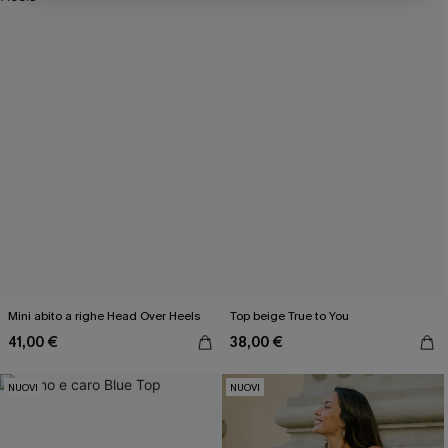
Inserendo il tuo indirizzo e-mail, acconsenti a ricevere e-mail di
marketing (compresi contenuti generati dall'intelligenza artificiale)
da Cupshe e accetti i nostri
Termini e condizioni
. Potremmo
utilizzare i dati raccolti sul nostro sito e strumenti di tracciamento
come i pixel presenti nelle nostre e-mail per verificare se le e-mail
vengono aperte, valutare il livello di coinvolgimento, personalizzare
contenuti e offerte e consigliarti prodotti che potrebbero interessarti,
il tutto come descritto nella nostra
Informativa sulla privacy
. Puoi
annullare l'iscrizione in qualsiasi momento.
Mini abito a righe Head Over Heels
Top beige True to You
41,00 €
38,00 €
NUOVI
NUOVI