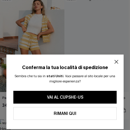
Conferma la tua località di spedizione
ISCRIVITI PER OTTENERE
Sembra che tu sia in
stati Uniti
.
Vuoi passare al sito locale per una
migliore esperienza?
15% DI SCONTO SENZA MINIMO D'ORDINE
20% DI SCONTO SU 2 O PIÙ ARTICOLI
VAI AL CUPSHE-US
Pantaloncini a righe color miele
Gilet in maglia color crema "Back to
Basics"
34,00 €
38,00 €
RIMANI QUI
NUOVI
NUOVI
OTTIENI IL TUO SCONT