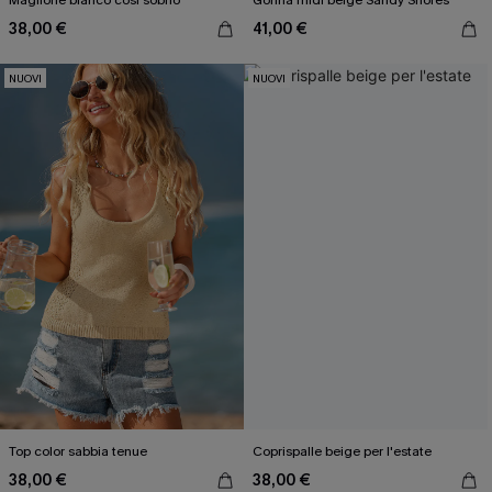
Maglione bianco così sobrio
Gonna midi beige Sandy Shores
38,00 €
41,00 €
NUOVI
NUOVI
Top color sabbia tenue
Coprispalle beige per l'estate
38,00 €
38,00 €