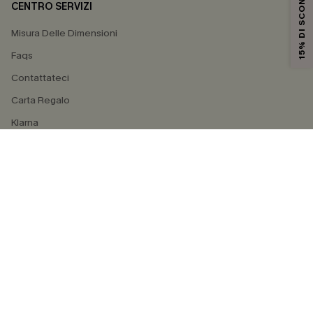
15% DI SCONTO
CENTRO SERVIZI
Misura Delle Dimensioni
Faqs
Contattateci
Carta Regalo
Klarna
4.4
SEGUICI SU