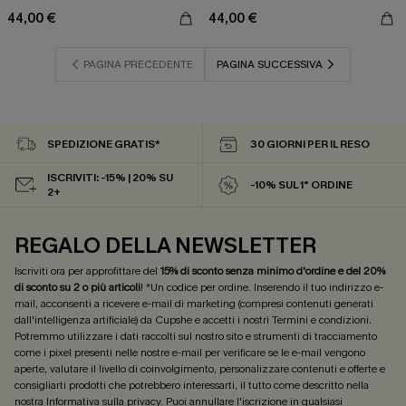
44,00 €
44,00 €
PAGINA PRECEDENTE
PAGINA SUCCESSIVA
SPEDIZIONE GRATIS*
30 GIORNI PER IL RESO
ISCRIVITI: -15% | 20% SU
-10% SUL 1° ORDINE
2+
REGALO DELLA NEWSLETTER
Iscriviti ora per approfittare del
15% di sconto senza minimo d'ordine e del 20%
di sconto su 2 o più articoli
! *Un codice per ordine. Inserendo il tuo indirizzo e-
mail, acconsenti a ricevere e-mail di marketing (compresi contenuti generati
dall'intelligenza artificiale) da Cupshe e accetti i nostri
Termini e condizioni
.
Potremmo utilizzare i dati raccolti sul nostro sito e strumenti di tracciamento
come i pixel presenti nelle nostre e-mail per verificare se le e-mail vengono
aperte, valutare il livello di coinvolgimento, personalizzare contenuti e offerte e
consigliarti prodotti che potrebbero interessarti, il tutto come descritto nella
nostra
Informativa sulla privacy
. Puoi annullare l'iscrizione in qualsiasi