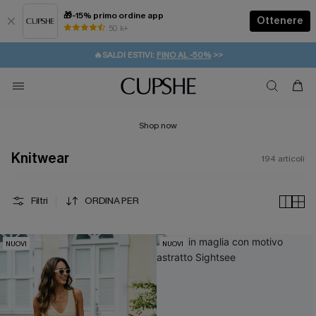
🎁-15% primo ordine app
Ottenere
50 k+
⚡️-15% SUGLI ESSENZIALI DA VACANZA |
ACQUISTA
🔥SALDI ESTIVI:
FINO AL -50%
>>
💌REGALO PER I NUOVI: 20% DI SCONTO*
🚚SPEDIZIONE GRATUITA DA 49€
Shop now
Knitwear
194
articoli
Filtri
ORDINA PER
NUOVI
NUOVI