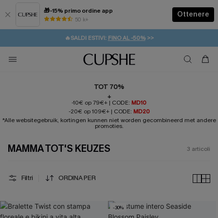
🎁-15% primo ordine app
Ottenere
50 k+
⚡️-15% SUGLI ESSENZIALI DA VACANZA |
ACQUISTA
🔥SALDI ESTIVI:
FINO AL -50%
>>
💌REGALO PER I NUOVI: 20% DI SCONTO*
🚚SPEDIZIONE GRATUITA DA 49€
TOT 70%
+
-10€ op 79€+ |
CODE:
MD10
-20€ op 109€+ |
CODE:
MD20
*Alle websitegebruik, kortingen kunnen niet worden gecombineerd met andere
promoties.
MAMMA TOT'S KEUZES
3
articoli
Filtri
ORDINA PER
-30%