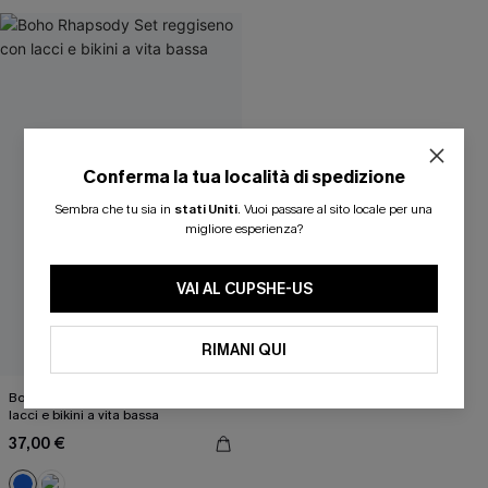
Conferma la tua località di spedizione
Sembra che tu sia in
stati Uniti
.
Vuoi passare al sito locale per una
migliore esperienza?
VAI AL CUPSHE-US
RIMANI QUI
Boho Rhapsody Set reggiseno con
lacci e bikini a vita bassa
37,00 €