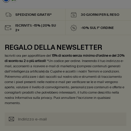
SPEDIZIONE GRATIS*
30 GIORNI PER IL RESO
ISCRIVITI: -15% | 20% SU
-10% SUL 1° ORDINE
2+
REGALO DELLA NEWSLETTER
Iscriviti ora per approfittare del
15% di sconto senza minimo d'ordine e del 20%
di sconto su 2 o più articoli
! *Un codice per ordine. Inserendo il tuo indirizzo e-
mail, acconsenti a ricevere e-mail di marketing (compresi contenuti generati
dall'intelligenza artificiale) da Cupshe e accetti i nostri
Termini e condizioni
.
Potremmo utilizzare i dati raccolti sul nostro sito e strumenti di tracciamento
come i pixel presenti nelle nostre e-mail per verificare se le e-mail vengono
aperte, valutare il livello di coinvolgimento, personalizzare contenuti e offerte e
consigliarti prodotti che potrebbero interessarti, il tutto come descritto nella
nostra
Informativa sulla privacy
. Puoi annullare l'iscrizione in qualsiasi
momento.