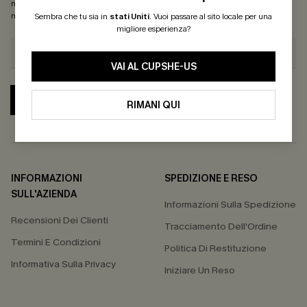
nostra
Informativa sulla privacy
. Puoi annullare l'iscrizione in qualsiasi
momento.
Sembra che tu sia in
stati Uniti
.
Vuoi passare al sito locale per una
migliore esperienza?
VAI AL CUPSHE-US
ABBONATI
RIMANI QUI
INFORMAZIONI
SPEDIZIONE E RESO
SULL'AZIENDA
Informazioni Sulla Spedizione
Recensioni Dei Clienti
Tracciamento Dell'Ordine
Termini E Condizioni
Politica Di Restituzione
Informativa Sulla Privacy
Iniziare Un Reso