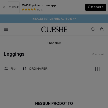
🎁-15% primo ordine app
Ottenere
50 k+
⚡️-15% SUGLI ESSENZIALI DA VACANZA |
ACQUISTA
🔥SALDI ESTIVI:
FINO AL -50%
>>
💌REGALO PER I NUOVI: 20% DI SCONTO*
🚚SPEDIZIONE GRATUITA DA 49€
Shop Now
Leggings
0
articoli
Filtri
ORDINA PER
NESSUN PRODOTTO