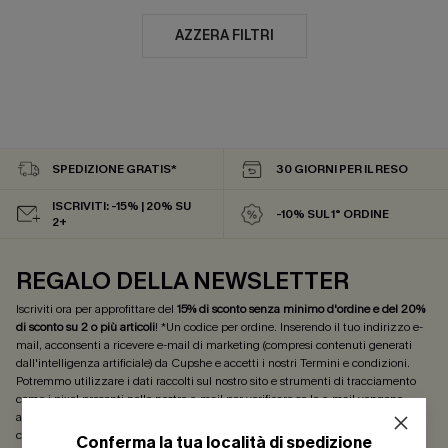
AZZERA FILTRI
SPEDIZIONE GRATIS*
30 GIORNI PER IL RESO
ISCRIVITI: -15% | 20% SU
-10% SUL 1° ORDINE
2+
REGALO DELLA NEWSLETTER
Iscriviti ora per approfittare del
15% di sconto senza minimo d'ordine e del 20%
di sconto su 2 o più articoli
! *Un codice per ordine. Inserendo il tuo indirizzo e-
mail, acconsenti a ricevere e-mail di marketing (compresi contenuti generati
dall'intelligenza artificiale) da Cupshe e accetti i nostri
Termini e condizioni
.
Potremmo utilizzare i dati raccolti sul nostro sito e strumenti di tracciamento
come i pixel presenti nelle nostre e-mail per verificare se le e-mail vengono
aperte, valutare il livello di coinvolgimento, personalizzare contenuti e offerte e
consigliarti prodotti che potrebbero interessarti, il tutto come descritto nella
Conferma la tua località di spedizione