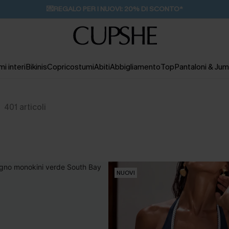
💌REGALO PER I NUOVI: 20% DI SCONTO*
i interi
Bikinis
Copricostumi
Abiti
Abbigliamento
Top
Pantaloni & Jum
401
articoli
NUOVI