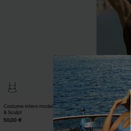
Costume intero modellante So You Slim
Costume inte
& Sculpt
50,00 €
50,00 €