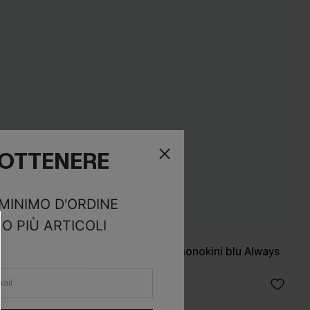
R OTTENERE
 MINIMO D'ORDINE
O PIÙ ARTICOLI
licemente
Costume da bagno monokini blu Always
Playful
45,00 €
3 articoli -15%