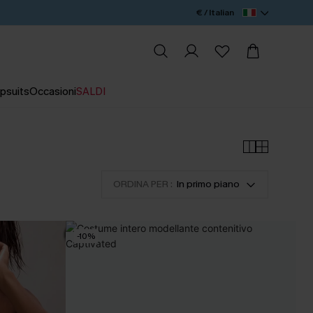
€ / Italian
psuits
Occasioni
SALDI
ORDINA PER :
In primo piano
-10%