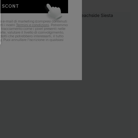
O SCONT
ere e-mail di marketing (compresi contenuti
ti i nostri
Termini e condizioni
. Potremmo
 di tracciamento come i pixel presenti nelle
rte, valutare il livello di coinvolgimento,
dotti che potrebbero interessarti, il tutto
y
. Puoi annullare l'iscrizione in qualsiasi