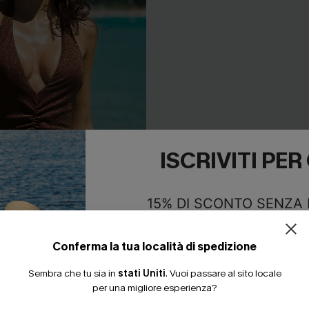
ISCRIVITI PE
15% DI SCONTO SENZA
20% DI SCONTO SU 2 
Conferma la tua località di spedizione
ro La Plage marrone
Costume intero a righe semp
perfetto
Sembra che tu sia in
stati Uniti
.
Vuoi passare al sito locale
37,00 €
per una migliore esperienza?