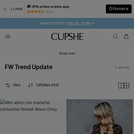
🎁-15% primo ordine app
Ottenere
50 k+
⚡️-15% SUGLI ESSENZIALI DA VACANZA |
ACQUISTA
🔥SALDI ESTIVI:
FINO AL -50%
>>
💌REGALO PER I NUOVI: 20% DI SCONTO*
🚚SPEDIZIONE GRATUITA DA 49€
Shop now
FW Trend Update
2
articoli
Filtri
ORDINA PER