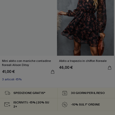
Mini abito con maniche contadine
Abito a trapezio in chiffon floreale
floreali Alison Ditsy
46,00 €
41,00 €
3 articoli -15%
SPEDIZIONE GRATIS*
30 GIORNI PER IL RESO
ISCRIVITI: -15% | 20% SU
-10% SUL 1° ORDINE
2+