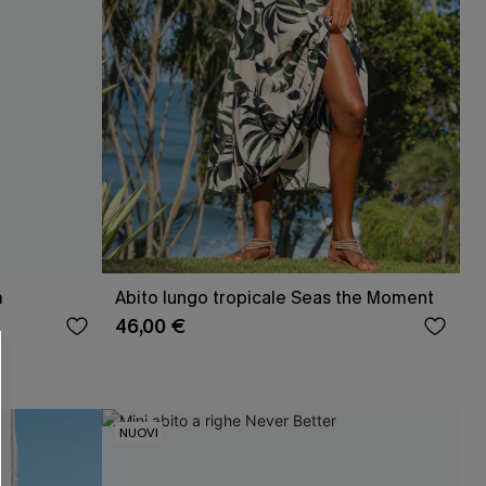
R OTTENERE
m
Abito lungo tropicale Seas the Moment
 MINIMO D'ORDINE
46,00 €
O PIÙ ARTICOLI
NUOVI