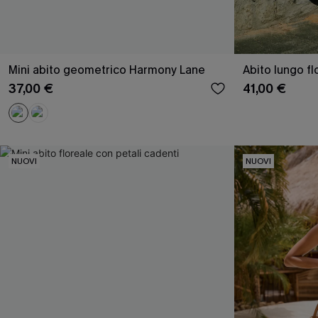
Mini abito geometrico Harmony Lane
Abito lungo fl
37,00 €
41,00 €
NUOVI
NUOVI