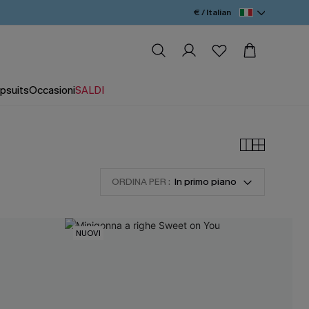
€ / Italian
psuits
Occasioni
SALDI
ORDINA PER :
In primo piano
NUOVI