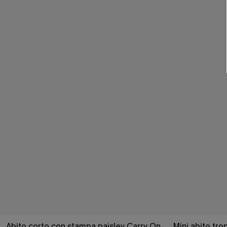
Abito corto con stampa paisley Carry On
Mini abito tro