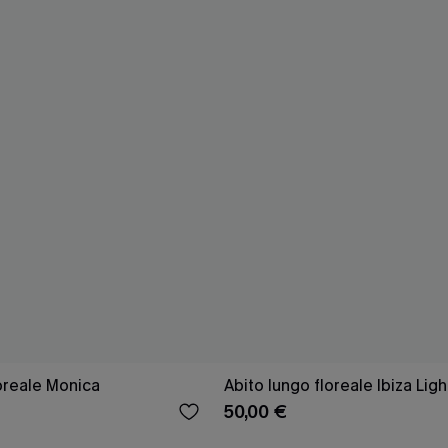
loreale Monica
Abito lungo floreale Ibiza Ligh
50,00 €