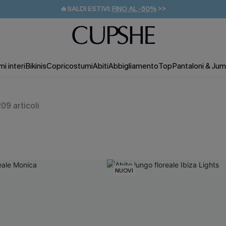
🔥SALDI ESTIVI:
FINO AL -50%
>>
💌REGALO PER I NUOVI: 20% DI SCONTO*
🚚SPEDIZIONE GRATUITA DA 49€
i interi
Bikinis
Copricostumi
Abiti
Abbigliamento
Top
Pantaloni & Jum
209
articoli
NUOVI