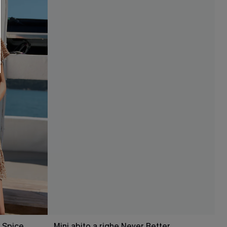
O SCONT
ere e-mail di marketing (compresi contenuti
ti i nostri
Termini e condizioni
. Potremmo
 di tracciamento come i pixel presenti nelle
rte, valutare il livello di coinvolgimento,
dotti che potrebbero interessarti, il tutto
y
. Puoi annullare l'iscrizione in qualsiasi
& Spice
Mini abito a righe Never Better