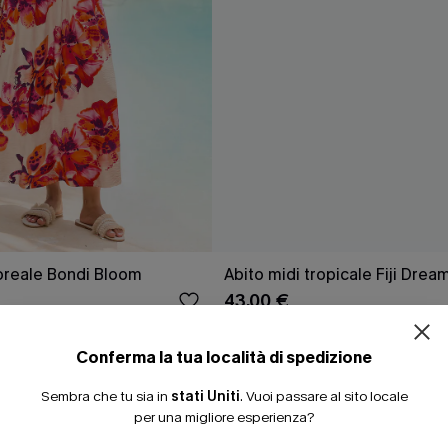
ISCRIVITI PE
loreale Bondi Bloom
Abito midi tropicale Fiji Drea
15% DI SCONTO SENZA
43,00 €
20% DI SCONTO SU 2 
3 articoli -15%
Conferma la tua località di spedizione
Sembra che tu sia in
stati Uniti
.
Vuoi passare al sito locale
NUOVI
per una migliore esperienza?