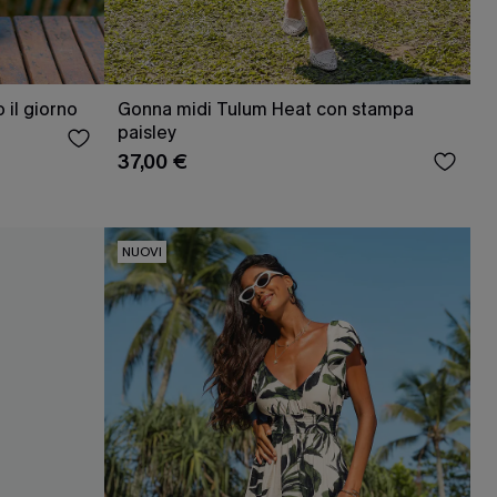
 il giorno
Gonna midi Tulum Heat con stampa
paisley
37,00 €
NUOVI