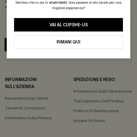
nostra
Informativa sulla privacy
. Puoi annullare l'iscrizione in qualsiasi
Sembra che tu sia in
stati Uniti
.
Vuoi passare al sito locale per una
momento.
migliore esperienza?
VAI AL CUPSHE-US
RIMANI QUI
ABBONATI
INFORMAZIONI
SPEDIZIONE E RESO
SULL'AZIENDA
Informazioni Sulla Spedizione
Recensioni Dei Clienti
Tracciamento Dell'Ordine
Termini E Condizioni
Politica Di Restituzione
Informativa Sulla Privacy
Iniziare Un Reso