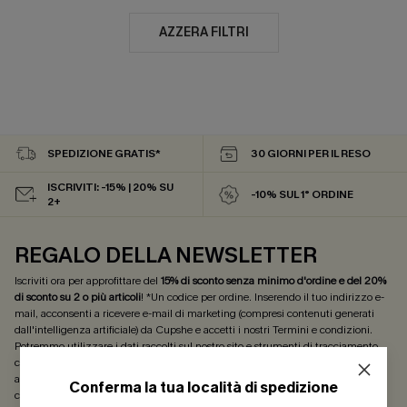
AZZERA FILTRI
SPEDIZIONE GRATIS*
30 GIORNI PER IL RESO
ISCRIVITI: -15% | 20% SU
-10% SUL 1° ORDINE
2+
REGALO DELLA NEWSLETTER
Iscriviti ora per approfittare del
15% di sconto senza minimo d'ordine e del 20%
di sconto su 2 o più articoli
! *Un codice per ordine. Inserendo il tuo indirizzo e-
mail, acconsenti a ricevere e-mail di marketing (compresi contenuti generati
dall'intelligenza artificiale) da Cupshe e accetti i nostri
Termini e condizioni
.
Potremmo utilizzare i dati raccolti sul nostro sito e strumenti di tracciamento
come i pixel presenti nelle nostre e-mail per verificare se le e-mail vengono
aperte, valutare il livello di coinvolgimento, personalizzare contenuti e offerte e
Conferma la tua località di spedizione
consigliarti prodotti che potrebbero interessarti, il tutto come descritto nella