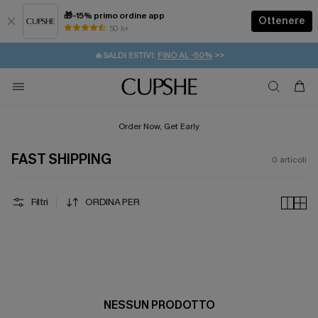
🎁-15% primo ordine app
Ottenere
50 k+
⚡️-15% SUGLI ESSENZIALI DA VACANZA |
ACQUISTA
🔥SALDI ESTIVI:
FINO AL -50%
>>
💌REGALO PER I NUOVI: 20% DI SCONTO*
🚚SPEDIZIONE GRATUITA DA 49€
Order Now, Get Early
FAST SHIPPING
0
articoli
Filtri
ORDINA PER
NESSUN PRODOTTO