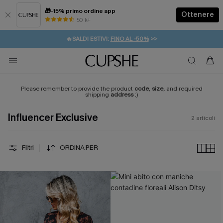
🎁-15% primo ordine app
Ottenere
50 k+
⚡️-15% SUGLI ESSENZIALI DA VACANZA |
ACQUISTA
🔥SALDI ESTIVI:
FINO AL -50%
>>
💌REGALO PER I NUOVI: 20% DI SCONTO*
🚚SPEDIZIONE GRATUITA DA 49€
Please remember to provide the product
code
,
size,
and required
shipping
address
:)
Influencer Exclusive
2
articoli
Filtri
ORDINA PER