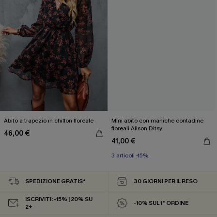
Abito a trapezio in chiffon floreale
Mini abito con maniche contadine
floreali Alison Ditsy
46,00 €
41,00 €
3 articoli -15%
SPEDIZIONE GRATIS*
30 GIORNI PER IL RESO
ISCRIVITI: -15% | 20% SU
-10% SUL 1° ORDINE
2+