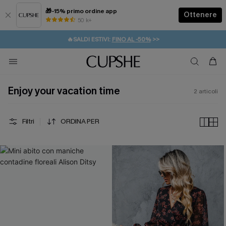
🎁-15% primo ordine app
Ottenere
50 k+
⚡️-15% SUGLI ESSENZIALI DA VACANZA |
ACQUISTA
🔥SALDI ESTIVI:
FINO AL -50%
>>
💌REGALO PER I NUOVI: 20% DI SCONTO*
🚚SPEDIZIONE GRATUITA DA 49€
Enjoy your vacation time
2
articoli
Filtri
ORDINA PER