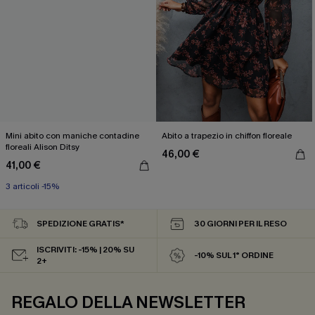
Mini abito con maniche contadine
Abito a trapezio in chiffon floreale
floreali Alison Ditsy
46,00 €
41,00 €
3 articoli -15%
SPEDIZIONE GRATIS*
30 GIORNI PER IL RESO
ISCRIVITI: -15% | 20% SU
-10% SUL 1° ORDINE
2+
REGALO DELLA NEWSLETTER