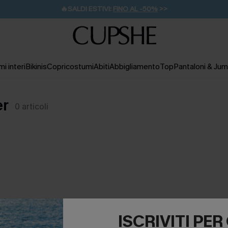
🔥SALDI ESTIVI:
FINO AL -50%
>>
💌REGALO PER I NUOVI: 20% DI SCONTO*
🚚SPEDIZIONE GRATUITA DA 49€
i interi
Bikinis
Copricostumi
Abiti
Abbigliamento
Top
Pantaloni & Jum
er
0
articoli
NESSUN PRODOTTO
ISCRIVITI PE