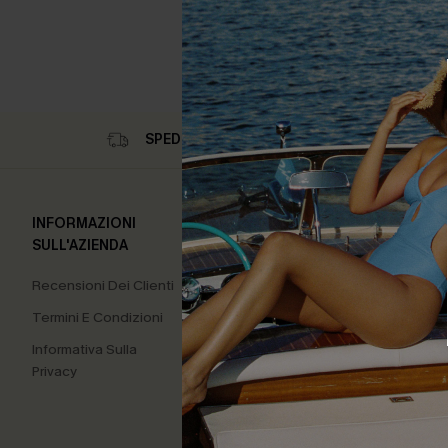
SPEDIZIONE GRATIS*
INFORMAZIONI
SPEDIZIONE E RESO
CENT
SULL'AZIENDA
Informazioni Sulla
Misur
Recensioni Dei Clienti
Spedizione
Dimen
Termini E Condizioni
Tracciamento
Faqs
Dell'Ordine
Informativa Sulla
Conta
Privacy
Politica Di
Carta
Restituzione
Klarn
Iniziare Un Reso