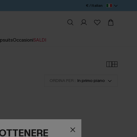
€ / Italian
psuits
Occasioni
SALDI
ORDINA PER :
In primo piano
R OTTENERE