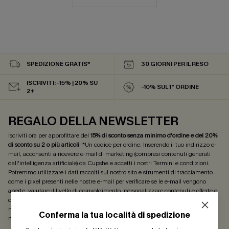
SPEDIZIONE GRATIS*
30 GIORNI PER IL RESO
ISCRIVITI: -15% | 20% SU
-10% SUL 1° ORDINE
2+
REGALO DELLA NEWSLETTER
Iscriviti ora per approfittare del
15% di sconto senza minimo d'ordine e del 20%
di sconto su 2 o più articoli
! *Un codice per ordine. Inserendo il tuo indirizzo e-
mail, acconsenti a ricevere e-mail di marketing (compresi contenuti generati
dall'intelligenza artificiale) da Cupshe e accetti i nostri
Termini e condizioni
.
Potremmo utilizzare i dati raccolti sul nostro sito e strumenti di tracciamento
come i pixel presenti nelle nostre e-mail per verificare se le e-mail vengono
aperte, valutare il livello di coinvolgimento, personalizzare contenuti e offerte e
consigliarti prodotti che potrebbero interessarti, il tutto come descritto nella
nostra
Informativa sulla privacy
. Puoi annullare l'iscrizione in qualsiasi
Conferma la tua località di spedizione
momento.