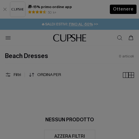
🎁-15% primo ordine app
Ottenere
50 k+
⚡️-15% SUGLI ESSENZIALI DA VACANZA |
ACQUISTA
🔥SALDI ESTIVI:
FINO AL -50%
>>
💌REGALO PER I NUOVI: 20% DI SCONTO*
🚚SPEDIZIONE GRATUITA DA 49€
Beach Dresses
0
articoli
Filtri
ORDINA PER
NESSUN PRODOTTO
AZZERA FILTRI