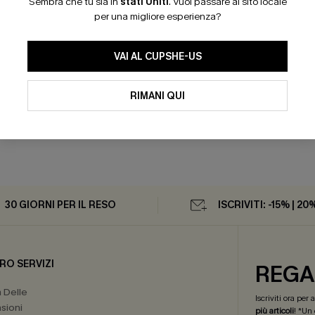
Sembra che tu sia in
stati Uniti
.
Vuoi passare al sito locale
per una migliore esperienza?
VAI AL CUPSHE-US
cciato a vita alta e top con
RIMANI QUI
li Earthly Aruba
30 GIORNI PER IL RESO
ISCRIVITI: -15% | 20
RO SERVIZI
REGA
a Delle
Iscriviti ora per
sioni
più articoli
! *Un