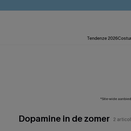
Tendenze 2026
Costum
*Site-wide aanbie
Dopamine in de zomer
2
articol