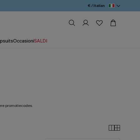
€ / Italian
psuits
Occasioni
SALDI
ere promotiecodes.