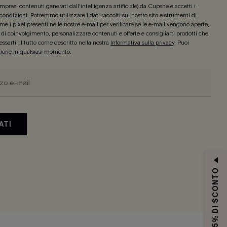
mpresi contenuti generati dall'intelligenza artificiale) da Cupshe e accetti i
 condizioni
. Potremmo utilizzare i dati raccolti sul nostro sito e strumenti di
e i pixel presenti nelle nostre e-mail per verificare se le e-mail vengono aperte,
lo di coinvolgimento, personalizzare contenuti e offerte e consigliarti prodotti che
ssarti, il tutto come descritto nella nostra
Informativa sulla privacy
. Puoi
izione in qualsiasi momento.
ATI
15% DI SCONTO