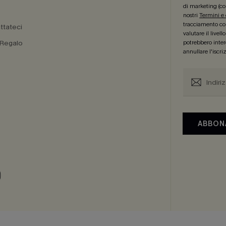
di marketing (co
nostri
Termini e
tracciamento com
ttateci
valutare il livel
 Regalo
potrebbero intere
annullare l'iscr
a
ABBON