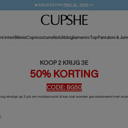
🔥SALDI ESTIVI:
FINO AL -50%
>>
💌REGALO PER I NUOVI: 20% DI SCONTO*
🚚SPEDIZIONE GRATUITA DA 49€
i interi
Bikinis
Copricostumi
Abiti
Abbigliamento
Top
Pantaloni & Jum
KOOP 2 KRIJG 3E
50% KORTING
CODE: BG50
ding eindigt op 3 juli om middernacht & kan niet worden gecombineerd met and
i