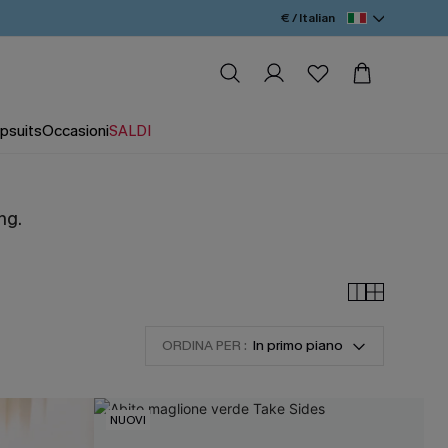
€ / Italian
psuits
Occasioni
SALDI
ng.
ORDINA PER :
In primo piano
NUOVI