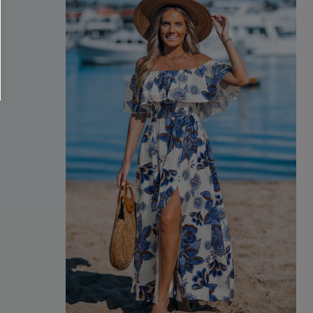
O SCONT
ere e-mail di marketing (compresi contenuti
ti i nostri
Termini e condizioni
. Potremmo
 di tracciamento come i pixel presenti nelle
rte, valutare il livello di coinvolgimento,
dotti che potrebbero interessarti, il tutto
y
. Puoi annullare l'iscrizione in qualsiasi