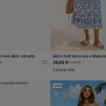
el mini abito astratto
Abito midi decorato a Mykon
36,00 €
 €
42,00 €
3 articoli -15%
-20%