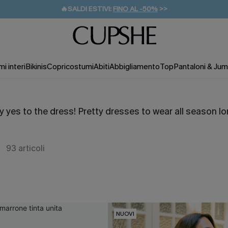
🔥SALDI ESTIVI:
FINO AL -50%
>>
💌REGALO PER I NUOVI: 20% DI SCONTO*
🚚SPEDIZIONE GRATUITA DA 49€
i interi
Bikinis
Copricostumi
Abiti
Abbigliamento
Top
Pantaloni & Jum
y yes to the dress! Pretty dresses to wear all season lo
93
articoli
NUOVI