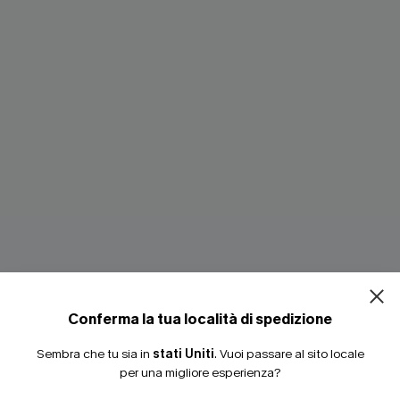
ISCRIVITI PE
15% DI SCONTO SENZA
20% DI SCONTO SU 2 
righe per serate in
Mini abito nero Glow Season
38,00 €
Conferma la tua località di spedizione
Sembra che tu sia in
stati Uniti
.
Vuoi passare al sito locale
per una migliore esperienza?