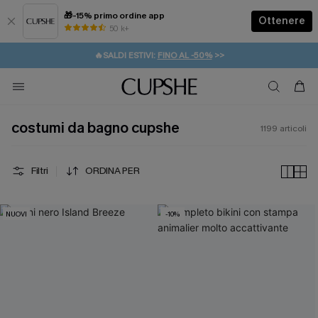
🎁-15% primo ordine app
Ottenere
50 k+
⚡️-15% SUGLI ESSENZIALI DA VACANZA |
ACQUISTA
🔥SALDI ESTIVI:
FINO AL -50%
>>
💌REGALO PER I NUOVI: 20% DI SCONTO*
🚚SPEDIZIONE GRATUITA DA 49€
costumi da bagno cupshe
1199
articoli
Filtri
ORDINA PER
NUOVI
-10%