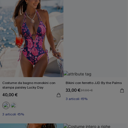
Costume da bagno monokini con
Bikini con ferretto JJD By the Palms
stampa paisley Lucky Day
33,00 €
37,00 €
40,00 €
3 articoli -15%
3 articoli -15%