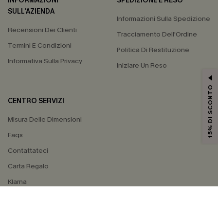
INFORMAZIONI
SPEDIZIONE E RESO
SULL'AZIENDA
Informazioni Sulla Spedizione
Recensioni Dei Clienti
Tracciamento Dell'Ordine
Termini E Condizioni
Politica Di Restituzione
Informativa Sulla Privacy
Iniziare Un Reso
15% DI SCONTO
CENTRO SERVIZI
Misura Delle Dimensioni
Faqs
Contattateci
Carta Regalo
Klarna