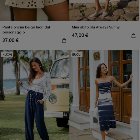
Pantaloncini beige fuori dal
Mini abito blu Always Sunny
personaggio
47,00 €
37,00 €
NUOVI
NUOVI