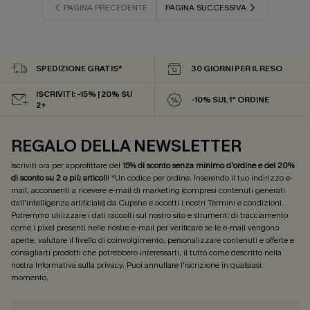
PAGINA PRECEDENTE
PAGINA SUCCESSIVA
SPEDIZIONE GRATIS*
30 GIORNI PER IL RESO
ISCRIVITI: -15% | 20% SU
-10% SUL 1° ORDINE
2+
REGALO DELLA NEWSLETTER
Iscriviti ora per approfittare del
15% di sconto senza minimo d'ordine e del 20%
di sconto su 2 o più articoli
! *Un codice per ordine. Inserendo il tuo indirizzo e-
mail, acconsenti a ricevere e-mail di marketing (compresi contenuti generati
dall'intelligenza artificiale) da Cupshe e accetti i nostri
Termini e condizioni
.
Potremmo utilizzare i dati raccolti sul nostro sito e strumenti di tracciamento
come i pixel presenti nelle nostre e-mail per verificare se le e-mail vengono
aperte, valutare il livello di coinvolgimento, personalizzare contenuti e offerte e
consigliarti prodotti che potrebbero interessarti, il tutto come descritto nella
nostra
Informativa sulla privacy
. Puoi annullare l'iscrizione in qualsiasi
momento.