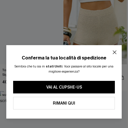
Conferma la tua località di spedizione
ISCRIVITI PER OTTENERE
Sembra che tu sia in
stati Uniti
.
Vuoi passare al sito locale per una
Top in maglia con motivo astratto
Pantaloncini beige Wild Summer
migliore esperienza?
Sightsee
37,00 €
15% DI SCONTO SENZA MINIMO D'ORDINE
40,00 €
20% DI SCONTO SU 2 O PIÙ ARTICOLI
VAI AL CUPSHE-US
NUOVI
NUOVI
RIMANI QUI
OTTIENI IL TUO SCONT