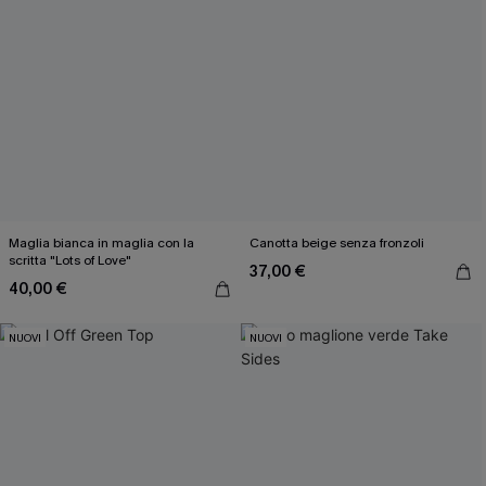
Inserendo il tuo indirizzo e-mail, acconsenti a ricevere e-mail di
marketing (compresi contenuti generati dall'intelligenza artificiale)
da Cupshe e accetti i nostri
Termini e condizioni
. Potremmo
utilizzare i dati raccolti sul nostro sito e strumenti di tracciamento
come i pixel presenti nelle nostre e-mail per verificare se le e-mail
vengono aperte, valutare il livello di coinvolgimento, personalizzare
contenuti e offerte e consigliarti prodotti che potrebbero interessarti,
il tutto come descritto nella nostra
Informativa sulla privacy
. Puoi
annullare l'iscrizione in qualsiasi momento.
Maglia bianca in maglia con la
Canotta beige senza fronzoli
scritta "Lots of Love"
37,00 €
40,00 €
NUOVI
NUOVI