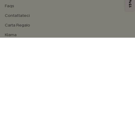
Faqs
Contattateci
Carta Regalo
Klarna
4.4
SEGUICI SU
©2026 CUPSHE ITALIA
Informativa sulla privacy
|
Termini e condizioni