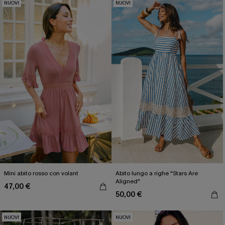
NUOVI
NUOVI
Mini abito rosso con volant
Abito lungo a righe "Stars Are
Aligned"
47,00 €
50,00 €
NUOVI
NUOVI