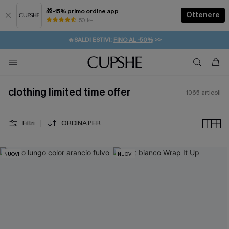
🎁-15% primo ordine app
Ottenere
50 k+
⚡️-15% SUGLI ESSENZIALI DA VACANZA |
ACQUISTA
🔥SALDI ESTIVI:
FINO AL -50%
>>
💌REGALO PER I NUOVI: 20% DI SCONTO*
🚚SPEDIZIONE GRATUITA DA 49€
clothing limited time offer
1065
articoli
Filtri
ORDINA PER
NUOVI
NUOVI