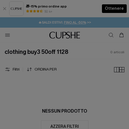
🎁-15% primo ordine app
Ottenere
50 k+
⚡️-15% SUGLI ESSENZIALI DA VACANZA |
ACQUISTA
🔥SALDI ESTIVI:
FINO AL -50%
>>
💌REGALO PER I NUOVI: 20% DI SCONTO*
🚚SPEDIZIONE GRATUITA DA 49€
clothing buy3 50off 1128
0
articoli
Filtri
ORDINA PER
NESSUN PRODOTTO
AZZERA FILTRI