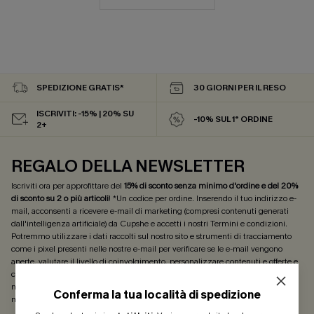
SPEDIZIONE GRATIS*
30 GIORNI PER IL RESO
ISCRIVITI: -15% | 20% SU
-10% SUL 1° ORDINE
2+
REGALO DELLA NEWSLETTER
Iscriviti ora per approfittare del
15% di sconto senza minimo d'ordine e del 20%
di sconto su 2 o più articoli
! *Un codice per ordine. Inserendo il tuo indirizzo e-
mail, acconsenti a ricevere e-mail di marketing (compresi contenuti generati
dall'intelligenza artificiale) da Cupshe e accetti i nostri
Termini e condizioni
.
Potremmo utilizzare i dati raccolti sul nostro sito e strumenti di tracciamento
come i pixel presenti nelle nostre e-mail per verificare se le e-mail vengono
aperte, valutare il livello di coinvolgimento, personalizzare contenuti e offerte e
consigliarti prodotti che potrebbero interessarti, il tutto come descritto nella
nostra
Informativa sulla privacy
. Puoi annullare l'iscrizione in qualsiasi
Conferma la tua località di spedizione
momento.