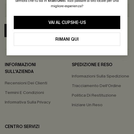
Sembra che tu sia in
stati Uniti
.
Vuoi passare al sito locale per una
migliore esperienza?
VAI AL CUPSHE-US
ABBONATI
RIMANI QUI
INFORMAZIONI
SPEDIZIONE E RESO
SULL'AZIENDA
Informazioni Sulla Spedizione
Recensioni Dei Clienti
Tracciamento Dell'Ordine
Termini E Condizioni
Politica Di Restituzione
Informativa Sulla Privacy
Iniziare Un Reso
CENTRO SERVIZI