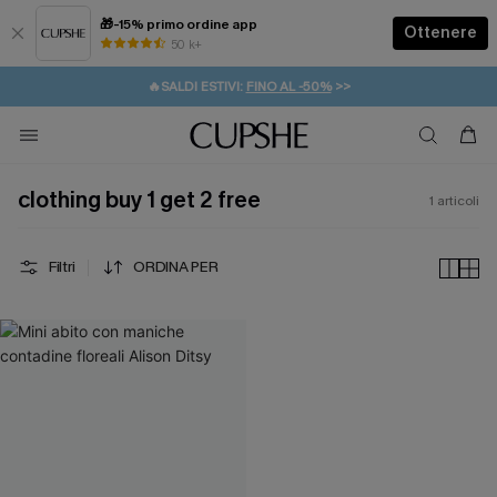
🎁-15% primo ordine app
Ottenere
50 k+
⚡️-15% SUGLI ESSENZIALI DA VACANZA |
ACQUISTA
🔥SALDI ESTIVI:
FINO AL -50%
>>
💌REGALO PER I NUOVI: 20% DI SCONTO*
🚚SPEDIZIONE GRATUITA DA 49€
clothing buy 1 get 2 free
1
articoli
Filtri
ORDINA PER