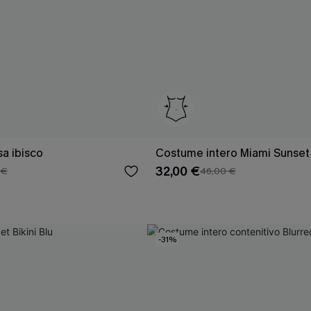
sa ibisco
Costume intero Miami Sunset
32,00 €
 €
46,00 €
-31%