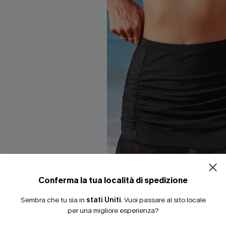
ISCRIVITI PE
15% DI SCONTO SENZA
20% DI SCONTO SU 2 
Conferma la tua località di spedizione
Sembra che tu sia in
stati Uniti
.
Vuoi passare al sito locale
per una migliore esperienza?