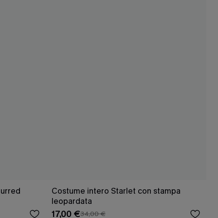
lurred
Costume intero Starlet con stampa
leopardata
17,00 €
34,00 €