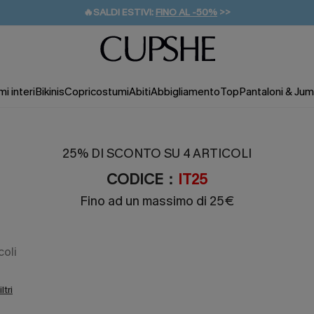
🔥SALDI ESTIVI:
FINO AL -50%
>>
💌REGALO PER I NUOVI: 20% DI SCONTO*
🚚SPEDIZIONE GRATUITA DA 49€
i interi
Bikinis
Copricostumi
Abiti
Abbigliamento
Top
Pantaloni & Jum
25% DI SCONTO SU 4 ARTICOLI
CODICE：
IT25
Fino ad un massimo di 25€
coli
iltri