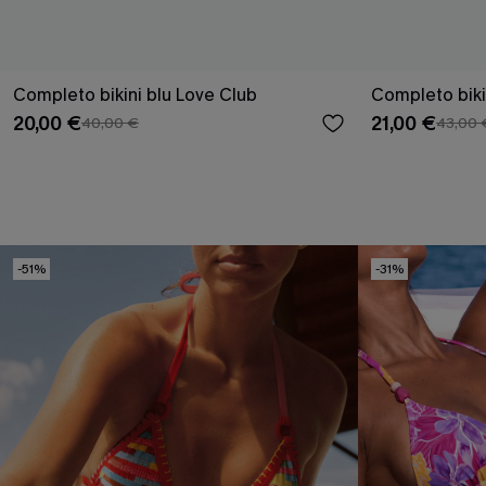
Completo bikini blu Love Club
Completo biki
20,00 €
21,00 €
40,00 €
43,00 
-51%
-31%