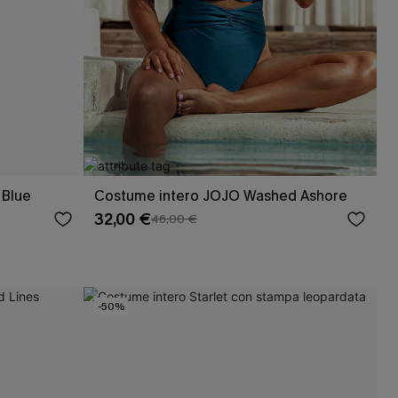
 Blue
Costume intero JOJO Washed Ashore
32,00 €
46,00 €
-50%