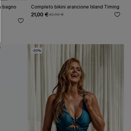
O SCONT
a bagno
Completo bikini arancione Island Timing
21,00 €
42,00 €
ere e-mail di marketing (compresi contenuti
ti i nostri
Termini e condizioni
. Potremmo
 di tracciamento come i pixel presenti nelle
rte, valutare il livello di coinvolgimento,
dotti che potrebbero interessarti, il tutto
y
. Puoi annullare l'iscrizione in qualsiasi
-30%