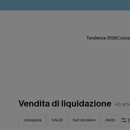
Tendenze 2026
Costum
Vendita di liquidazione
40
arti
categoria
SALDI
Set da bikini
Abito
F