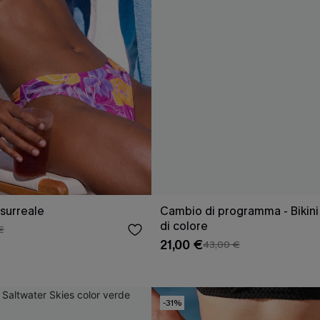
 surreale
Cambio di programma - Bikini
di colore
€
21,00 €
43,00 €
-31%