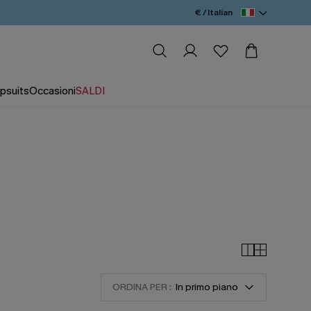
€ / Italian
psuits
Occasioni
SALDI
ORDINA PER :
In primo piano