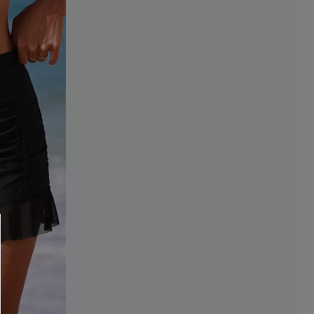
R OTTENERE
 MINIMO D'ORDINE
O PIÙ ARTICOLI