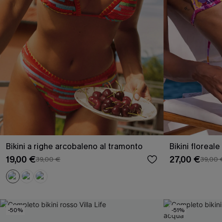
Bikini a righe arcobaleno al tramonto
Bikini floreale
19,00 €
27,00 €
39,00 €
39,00 
-50%
-51%