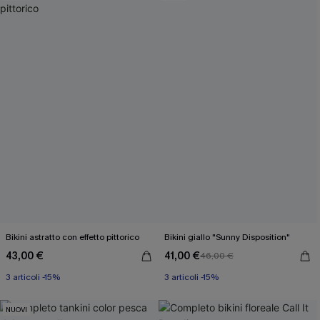
utilizzare i dati raccolti sul nostro sito e strumenti di tracciamento
come i pixel presenti nelle nostre e-mail per verificare se le e-mail
vengono aperte, valutare il livello di coinvolgimento, personalizzare
contenuti e offerte e consigliarti prodotti che potrebbero interessarti,
il tutto come descritto nella nostra
Informativa sulla privacy
. Puoi
annullare l'iscrizione in qualsiasi momento.
Bikini astratto con effetto pittorico
Bikini giallo "Sunny Disposition"
43,00 €
41,00 €
46,00 €
3 articoli -15%
3 articoli -15%
NUOVI