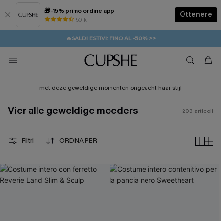
🎁-15% primo ordine app
Ottenere
50 k+
⚡️-15% SUGLI ESSENZIALI DA VACANZA |
ACQUISTA
🔥SALDI ESTIVI:
FINO AL -50%
>>
💌REGALO PER I NUOVI: 20% DI SCONTO*
🚚SPEDIZIONE GRATUITA DA 49€
met deze geweldige momenten ongeacht haar stijl
Vier alle geweldige moeders
203
articoli
Filtri
ORDINA PER