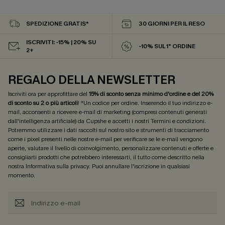
SPEDIZIONE GRATIS*
30 GIORNI PER IL RESO
ISCRIVITI: -15% | 20% SU
-10% SUL 1° ORDINE
2+
REGALO DELLA NEWSLETTER
Iscriviti ora per approfittare del
15% di sconto senza minimo d'ordine e del 20%
di sconto su 2 o più articoli
! *Un codice per ordine. Inserendo il tuo indirizzo e-
mail, acconsenti a ricevere e-mail di marketing (compresi contenuti generati
dall'intelligenza artificiale) da Cupshe e accetti i nostri
Termini e condizioni
.
Potremmo utilizzare i dati raccolti sul nostro sito e strumenti di tracciamento
come i pixel presenti nelle nostre e-mail per verificare se le e-mail vengono
aperte, valutare il livello di coinvolgimento, personalizzare contenuti e offerte e
consigliarti prodotti che potrebbero interessarti, il tutto come descritto nella
nostra
Informativa sulla privacy
. Puoi annullare l'iscrizione in qualsiasi
momento.