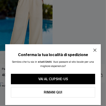
Conferma la tua località di spedizione
ISCRIVITI PER OTTENERE
Sembra che tu sia in
stati Uniti
.
Vuoi passare al sito locale per una
migliore esperienza?
Pantaloni color ardesia
Top beige riflettente
15% DI SCONTO SENZA MINIMO D'ORDINE
40,00 €
35,00 €
20% DI SCONTO SU 2 O PIÙ ARTICOLI
VAI AL CUPSHE-US
NUOVI
NUOVI
RIMANI QUI
OTTIENI IL TUO SCONT