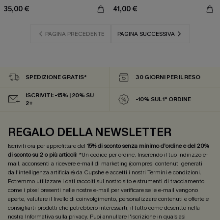
35,00 €
41,00 €
PAGINA PRECEDENTE
PAGINA SUCCESSIVA
SPEDIZIONE GRATIS*
30 GIORNI PER IL RESO
ISCRIVITI: -15% | 20% SU
-10% SUL 1° ORDINE
2+
REGALO DELLA NEWSLETTER
Iscriviti ora per approfittare del
15% di sconto senza minimo d'ordine e del 20%
di sconto su 2 o più articoli
! *Un codice per ordine. Inserendo il tuo indirizzo e-
mail, acconsenti a ricevere e-mail di marketing (compresi contenuti generati
dall'intelligenza artificiale) da Cupshe e accetti i nostri
Termini e condizioni
.
Potremmo utilizzare i dati raccolti sul nostro sito e strumenti di tracciamento
come i pixel presenti nelle nostre e-mail per verificare se le e-mail vengono
aperte, valutare il livello di coinvolgimento, personalizzare contenuti e offerte e
consigliarti prodotti che potrebbero interessarti, il tutto come descritto nella
nostra
Informativa sulla privacy
. Puoi annullare l'iscrizione in qualsiasi