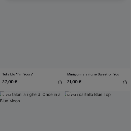
Inserendo il tuo indirizzo e-mail, acconsenti a ricevere e-mail di
marketing (compresi contenuti generati dall'intelligenza artificiale)
da Cupshe e accetti i nostri
Termini e condizioni
. Potremmo
utilizzare i dati raccolti sul nostro sito e strumenti di tracciamento
come i pixel presenti nelle nostre e-mail per verificare se le e-mail
vengono aperte, valutare il livello di coinvolgimento, personalizzare
contenuti e offerte e consigliarti prodotti che potrebbero interessarti,
il tutto come descritto nella nostra
Informativa sulla privacy
. Puoi
annullare l'iscrizione in qualsiasi momento.
Tuta blu "I'm Yours"
Minigonna a righe Sweet on You
37,00 €
31,00 €
NUOVI
NUOVI