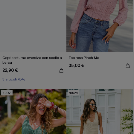
Copricostume oversize con scollo a
Top rosa Pinch Me
barca
35,00 €
22,90 €
3 articoli -15%
NUOVI
NUOVI