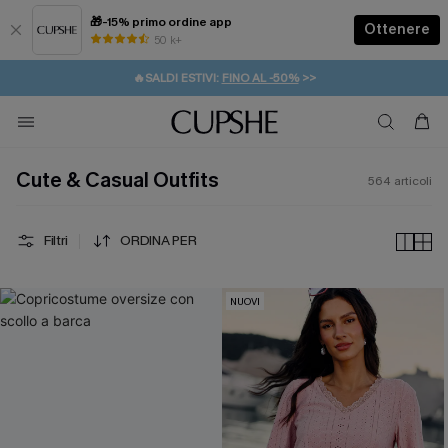
🎁-15% primo ordine app
Ottenere
50 k+
⚡️-15% SUGLI ESSENZIALI DA VACANZA |
ACQUISTA
🔥SALDI ESTIVI:
FINO AL -50%
>>
💌REGALO PER I NUOVI: 20% DI SCONTO*
🚚SPEDIZIONE GRATUITA DA 49€
Cute & Casual Outfits
564
articoli
Filtri
ORDINA PER
NUOVI