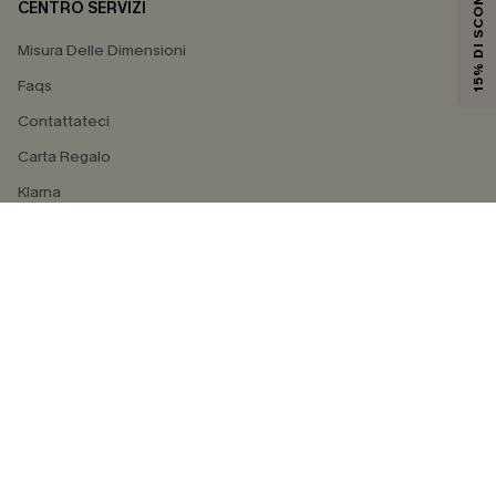
15% DI SCONTO
CENTRO SERVIZI
Misura Delle Dimensioni
Faqs
Contattateci
Carta Regalo
Klarna
4.4
SEGUICI SU