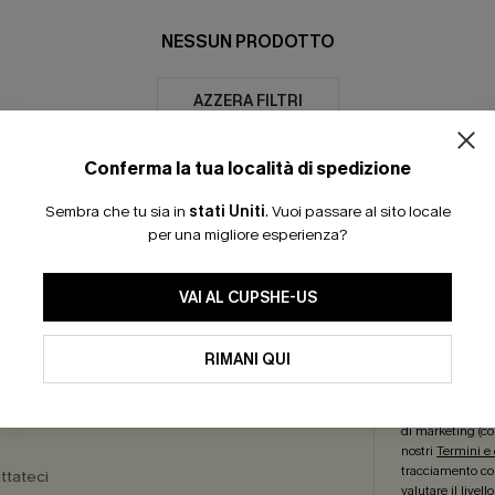
NESSUN PRODOTTO
AZZERA FILTRI
Conferma la tua località di spedizione
Sembra che tu sia in
stati Uniti
.
Vuoi passare al sito locale
per una migliore esperienza?
30 GIORNI PER IL RESO
ISCRIVITI: -15% | 20
VAI AL CUPSHE-US
RO SERVIZI
REGA
RIMANI QUI
a Delle
Iscriviti ora per
sioni
più articoli
! *Un
di marketing (co
nostri
Termini e
tracciamento com
ttateci
valutare il livel