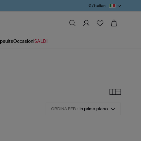
€ / Italian
psuits
Occasioni
SALDI
ORDINA PER :
In primo piano