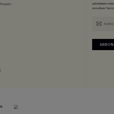
 Regalo
potrebbero intere
annullare l'iscr
a
ABBON
ie