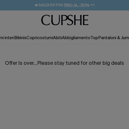
🔥SALDI ESTIVI:
FINO AL -50%
>>
💌REGALO PER I NUOVI: 20% DI SCONTO*
🚚SPEDIZIONE GRATUITA DA 49€
i interi
Bikinis
Copricostumi
Abiti
Abbigliamento
Top
Pantaloni & Jum
Offer is over...Please stay tuned for other big deals