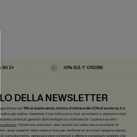
% SU 2+
-10% SUL 1° ORDINE
LO DELLA NEWSLETTER
 approfittare del
15% di sconto senza minimo d'ordine e del 20% di sconto su 2 o
 codice per ordine. Inserendo il tuo indirizzo e-mail, acconsenti a ricevere e-mail
mpresi contenuti generati dall'intelligenza artificiale) da Cupshe e accetti i
 condizioni
. Potremmo utilizzare i dati raccolti sul nostro sito e strumenti di
e i pixel presenti nelle nostre e-mail per verificare se le e-mail vengono aperte,
lo di coinvolgimento, personalizzare contenuti e offerte e consigliarti prodotti che