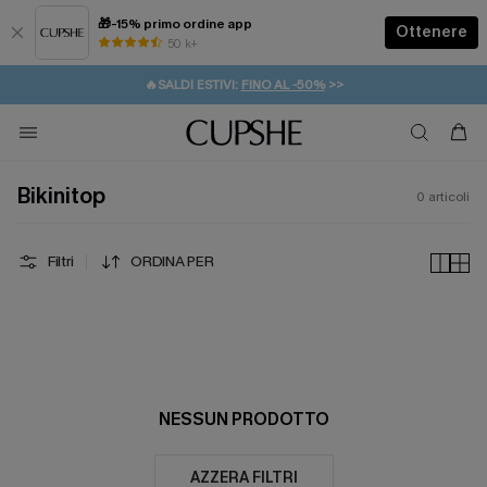
🎁-15% primo ordine app
Ottenere
50 k+
⚡️-15% SUGLI ESSENZIALI DA VACANZA |
ACQUISTA
🔥SALDI ESTIVI:
FINO AL -50%
>>
💌REGALO PER I NUOVI: 20% DI SCONTO*
🚚SPEDIZIONE GRATUITA DA 49€
Bikinitop
0
articoli
Filtri
ORDINA PER
NESSUN PRODOTTO
AZZERA FILTRI