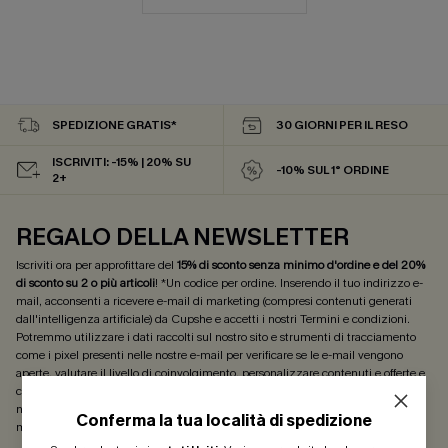
SPEDIZIONE GRATIS*
30 GIORNI PER IL RESO
ISCRIVITI: -15% | 20% SU
-10% SUL 1° ORDINE
2+
REGALO DELLA NEWSLETTER
Iscriviti ora per approfittare del
15% di sconto senza minimo d'ordine e del 20%
di sconto su 2 o più articoli
! *Un codice per ordine. Inserendo il tuo indirizzo e-
mail, acconsenti a ricevere e-mail di marketing (compresi contenuti generati
dall'intelligenza artificiale) da Cupshe e accetti i nostri
Termini e condizioni
.
Potremmo utilizzare i dati raccolti sul nostro sito e strumenti di tracciamento
come i pixel presenti nelle nostre e-mail per verificare se le e-mail vengono
aperte, valutare il livello di coinvolgimento, personalizzare contenuti e offerte e
consigliarti prodotti che potrebbero interessarti, il tutto come descritto nella
nostra
Informativa sulla privacy
. Puoi annullare l'iscrizione in qualsiasi
Conferma la tua località di spedizione
momento.