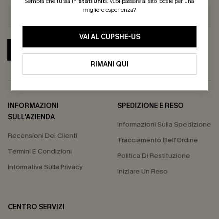
Sembra che tu sia in
stati Uniti
.
Vuoi passare al sito locale per una
migliore esperienza?
VAI AL CUPSHE-US
ABBONATI
RIMANI QUI
INFORMAZIONI
SPEDIZIONE E RESO
SULL'AZIENDA
Informazioni Sulla Spedizione
Recensioni Dei Clienti
Tracciamento Dell'Ordine
Termini E Condizioni
Politica Di Restituzione
Informativa Sulla Privacy
Iniziare Un Reso
CENTRO SERVIZI