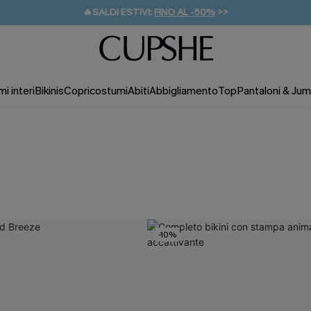
🔥SALDI ESTIVI:
FINO AL -50%
>>
💌REGALO PER I NUOVI: 20% DI SCONTO*
🚚SPEDIZIONE GRATUITA DA 49€
i interi
Bikinis
Copricostumi
Abiti
Abbigliamento
Top
Pantaloni & Jum
-10%