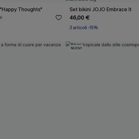
e "Happy Thoughts"
Set bikini JOJO Embrace It
46,00 €
 €
3 articoli -15%
Miami Swim Week 2026
3 articoli -15%
NUOVI