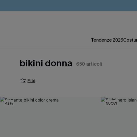
Tendenze 2026
Costum
bikini donna
650
articoli
Filtri
-12%
NUOVI