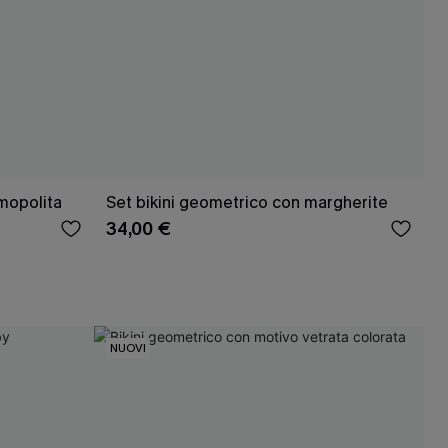
smopolita
Set bikini geometrico con margherite
34,00 €
NUOVI