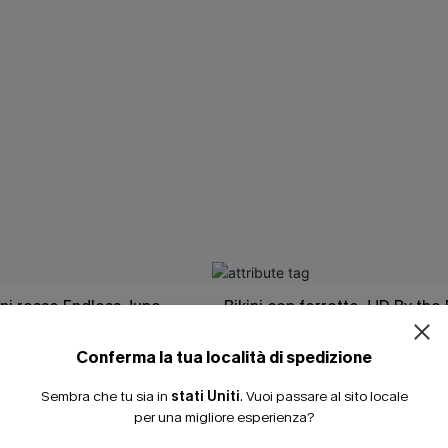
ISCRIVITI PE
15% DI SCONTO SENZA
ni rosso Endless June
Bikini con ferretto JJD By the
20% DI SCONTO SU 2 
33,00 €
 €
37,00 €
Conferma la tua località di spedizione
3 articoli -15%
Sembra che tu sia in
stati Uniti
.
Vuoi passare al sito locale
per una migliore esperienza?