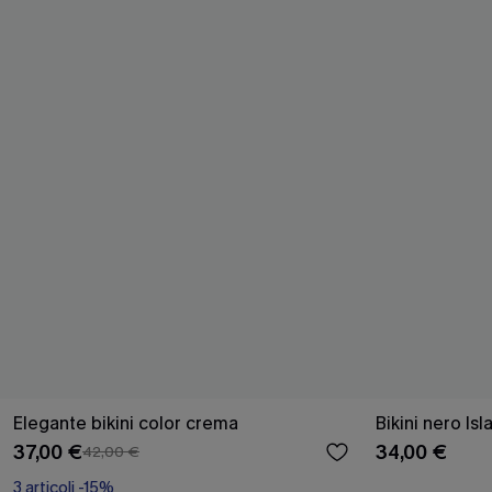
Elegante bikini color crema
Bikini nero Is
37,00 €
34,00 €
42,00 €
3 articoli -15%