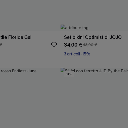
stile Florida Gal
Set bikini Optimist di JOJO
34,00 €
 €
43,00 €
3 articoli -15%
-11%