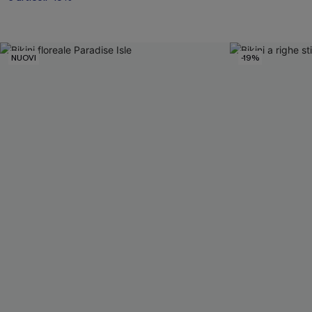
NUOVI
-19%