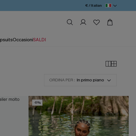
€ / Italian
psuits
Occasioni
SALDI
ORDINA PER :
In primo piano
-11%