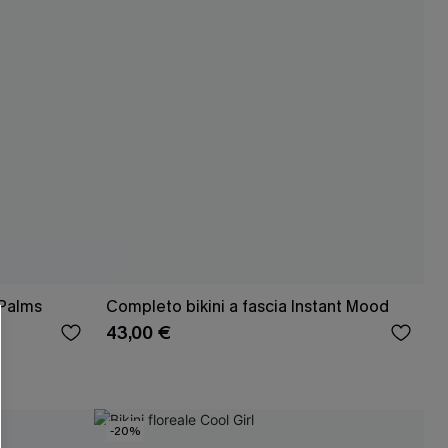
R OTTENERE
 MINIMO D'ORDINE
 Palms
Completo bikini a fascia Instant Mood
O PIÙ ARTICOLI
43,00 €
-20%