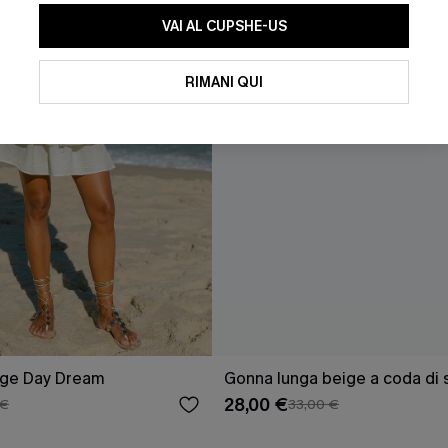
VAI AL CUPSHE-US
RIMANI QUI
ige Day Dream
Gonna lunga beige a coda di 
28,00 €
 €
33,00 €