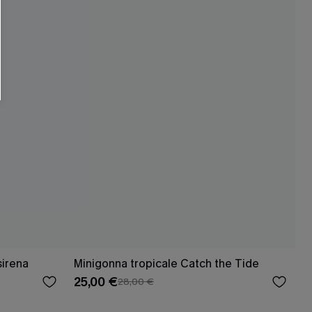
sirena
Minigonna tropicale Catch the Tide
25,00 €
28,00 €