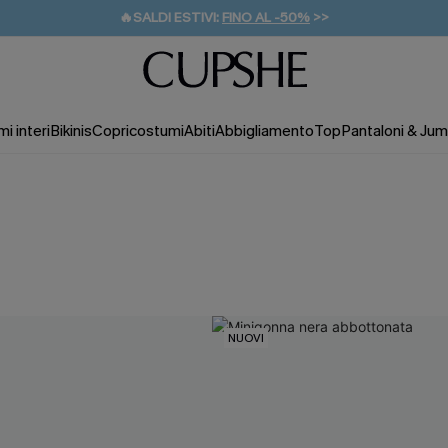
🔥SALDI ESTIVI:
FINO AL -50%
>>
💌REGALO PER I NUOVI: 20% DI SCONTO*
🚚SPEDIZIONE GRATUITA DA 49€
i interi
Bikinis
Copricostumi
Abiti
Abbigliamento
Top
Pantaloni & Jum
NUOVI