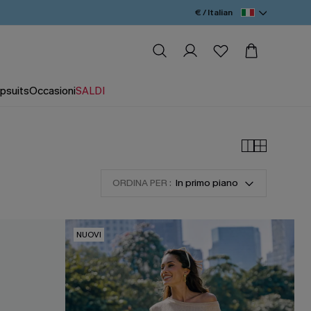
€ / Italian
psuits
Occasioni
SALDI
ORDINA PER :
In primo piano
NUOVI