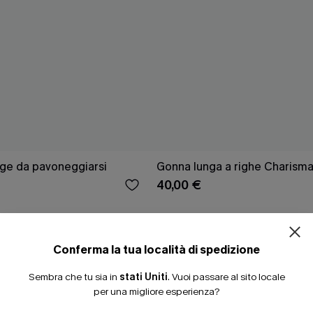
ge da pavoneggiarsi
Gonna lunga a righe Charism
40,00 €
-15%
Conferma la tua località di spedizione
Sembra che tu sia in
stati Uniti
.
Vuoi passare al sito locale
per una migliore esperienza?