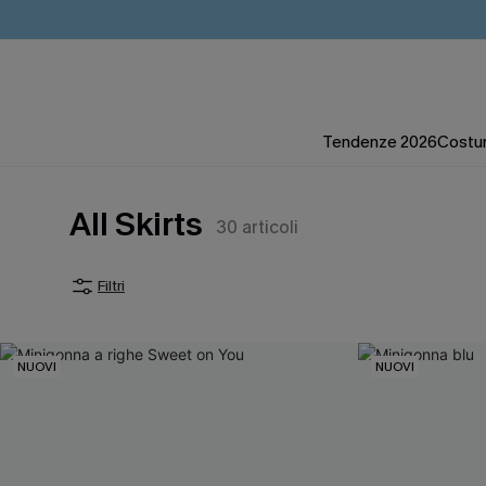
Tendenze 2026
Costum
All Skirts
30
articoli
Filtri
NUOVI
NUOVI