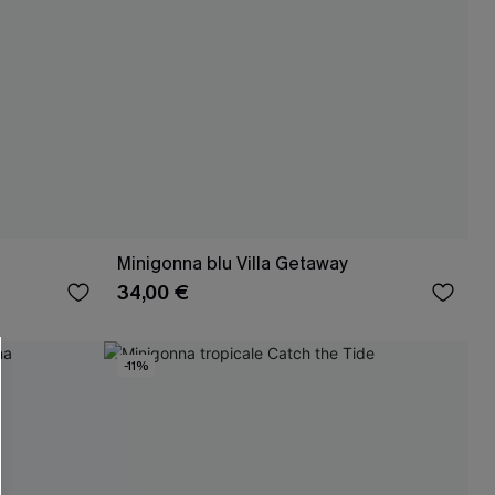
a
Minigonna blu Villa Getaway
34,00 €
-11%