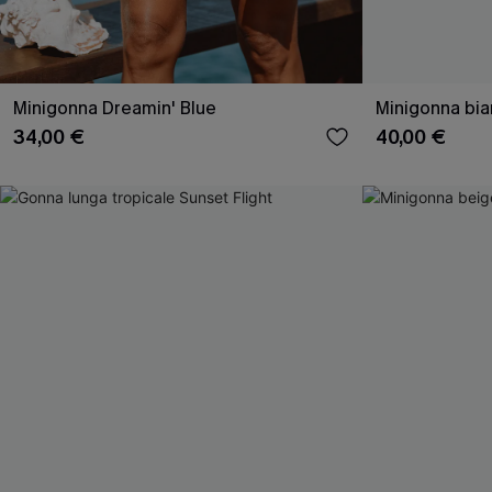
Minigonna Dreamin' Blue
Minigonna bian
34,00 €
40,00 €