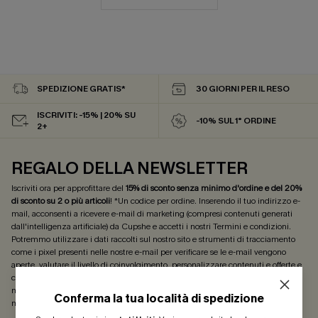
SPEDIZIONE GRATIS*
30 GIORNI PER IL RESO
ISCRIVITI: -15% | 20% SU
-10% SUL 1° ORDINE
2+
REGALO DELLA NEWSLETTER
Iscriviti ora per approfittare del
15% di sconto senza minimo d'ordine e del 20%
di sconto su 2 o più articoli
! *Un codice per ordine. Inserendo il tuo indirizzo e-
mail, acconsenti a ricevere e-mail di marketing (compresi contenuti generati
dall'intelligenza artificiale) da Cupshe e accetti i nostri
Termini e condizioni
.
Potremmo utilizzare i dati raccolti sul nostro sito e strumenti di tracciamento
come i pixel presenti nelle nostre e-mail per verificare se le e-mail vengono
aperte, valutare il livello di coinvolgimento, personalizzare contenuti e offerte e
consigliarti prodotti che potrebbero interessarti, il tutto come descritto nella
nostra
Informativa sulla privacy
. Puoi annullare l'iscrizione in qualsiasi
Conferma la tua località di spedizione
momento.