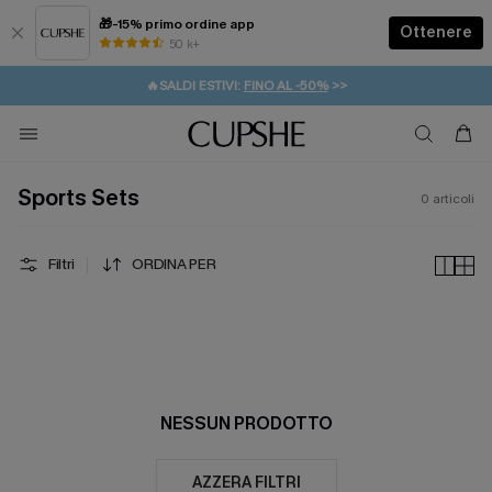
🎁-15% primo ordine app
Ottenere
50 k+
⚡️-15% SUGLI ESSENZIALI DA VACANZA |
ACQUISTA
🔥SALDI ESTIVI:
FINO AL -50%
>>
💌REGALO PER I NUOVI: 20% DI SCONTO*
🚚SPEDIZIONE GRATUITA DA 49€
Sports Sets
0
articoli
Filtri
ORDINA PER
NESSUN PRODOTTO
AZZERA FILTRI