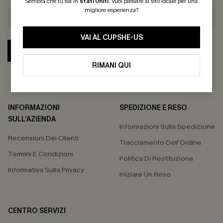
Sembra che tu sia in
stati Uniti
.
Vuoi passare al sito locale per una
migliore esperienza?
VAI AL CUPSHE-US
ABBONATI
RIMANI QUI
INFORMAZIONI
SPEDIZIONE E RESO
SULL'AZIENDA
Informazioni Sulla Spedizione
Recensioni Dei Clienti
Tracciamento Dell'Ordine
Termini E Condizioni
Politica Di Restituzione
Informativa Sulla Privacy
Iniziare Un Reso
CENTRO SERVIZI