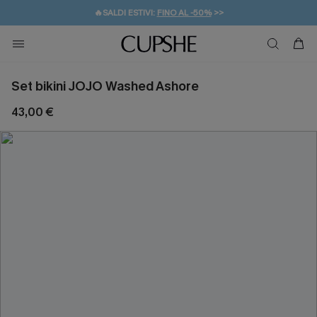
🔥SALDI ESTIVI:
FINO AL -50%
>>
💌REGALO PER I NUOVI: 20% DI SCONTO*
🚚SPEDIZIONE GRATUITA DA 49€
Set bikini JOJO Washed Ashore
43,00 €