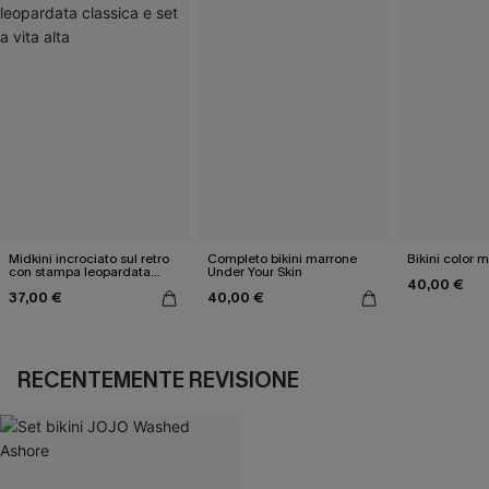
Midkini incrociato sul retro
Completo bikini marrone
Bikini color 
con stampa leopardata
Under Your Skin
40,00 €
classica e set a vita alta
37,00 €
40,00 €
RECENTEMENTE REVISIONE