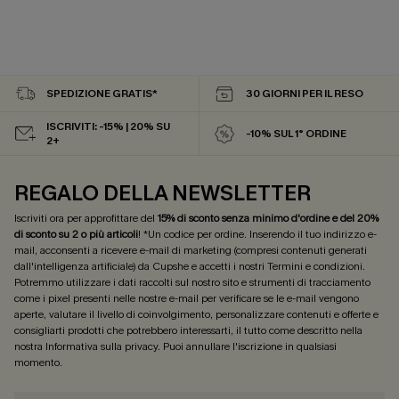
SPEDIZIONE GRATIS*
30 GIORNI PER IL RESO
ISCRIVITI: -15% | 20% SU
-10% SUL 1° ORDINE
2+
REGALO DELLA NEWSLETTER
Iscriviti ora per approfittare del
15% di sconto senza minimo d'ordine e del 20%
di sconto su 2 o più articoli
! *Un codice per ordine. Inserendo il tuo indirizzo e-
mail, acconsenti a ricevere e-mail di marketing (compresi contenuti generati
dall'intelligenza artificiale) da Cupshe e accetti i nostri
Termini e condizioni
.
Potremmo utilizzare i dati raccolti sul nostro sito e strumenti di tracciamento
come i pixel presenti nelle nostre e-mail per verificare se le e-mail vengono
aperte, valutare il livello di coinvolgimento, personalizzare contenuti e offerte e
consigliarti prodotti che potrebbero interessarti, il tutto come descritto nella
nostra
Informativa sulla privacy
. Puoi annullare l'iscrizione in qualsiasi
momento.