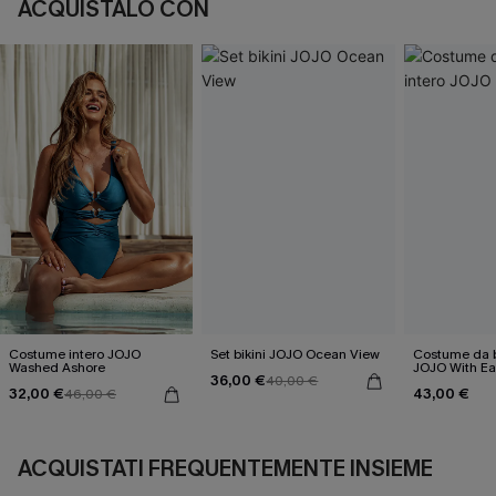
ACQUISTALO CON
Costume intero JOJO
Set bikini JOJO Ocean View
Costume da b
Washed Ashore
JOJO With E
36,00 €
40,00 €
32,00 €
43,00 €
46,00 €
ACQUISTATI FREQUENTEMENTE INSIEME