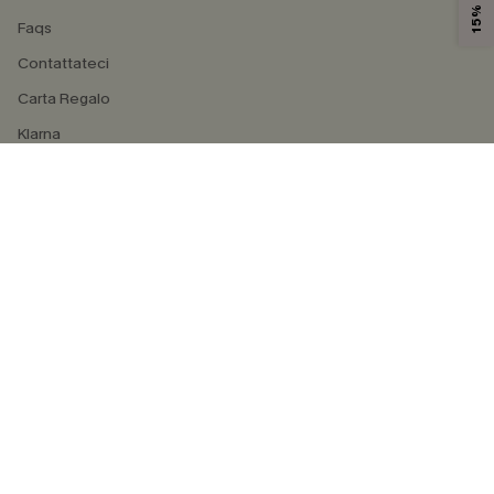
Faqs
Contattateci
Carta Regalo
Klarna
4.4
SEGUICI SU
©2026 CUPSHE ITALIA
Informativa sulla privacy
|
Termini e condizioni