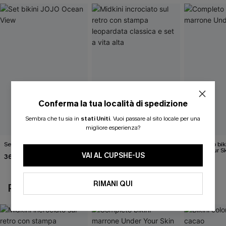
Conferma la tua località di spedizione
Sembra che tu sia in
stati Uniti
.
Vuoi passare al sito locale per una
migliore esperienza?
Set bikini JOJO Ocean View
Midkini incrociato sul retro
Completo bik
con stampa leopardata
Under Your S
VAI AL CUPSHE-US
36,00 €
40,00 €
classica e set a vita alta
37,00 €
40,00 €
RIMANI QUI
POTREBBE INTERESSARTI ANCHE