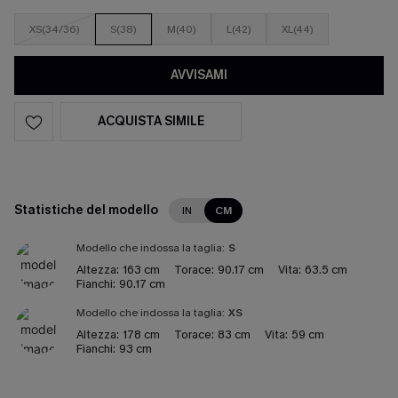
XS(34/36)
S(38)
M(40)
L(42)
XL(44)
AVVISAMI
ACQUISTA SIMILE
Statistiche del modello
IN
CM
Modello che indossa la taglia:
S
Altezza:
163 cm
Torace:
90.17 cm
Vita:
63.5 cm
Fianchi:
90.17 cm
Modello che indossa la taglia:
XS
Altezza:
178 cm
Torace:
83 cm
Vita:
59 cm
Fianchi:
93 cm